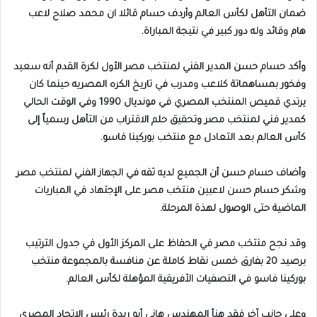
ضمان التأهل لكأس العالم وأردف حسام قائلا ان محمد صلاح لاعب
هام وقائد وله دور كبير في نتيجة المباراة.
وأكد حسام حسن المدير الفني لمنتخب مصر الأول لكرة القدم أنه سعيد
وفخور بمساهماتة كلاعب ومدرب في تاريخ الكره المصريه حينما كان
يرتدي قميص المنتخب المصري في مونديال 1990 وفي الوقت الحالي
كمدير فني لمنتخب مصر وتحقيق حلم الاقتراب من التأهل رسمياً إلى
كأس العالم بعد التعادل مع منتخب بوركينا فاسو.
وأضاف حسام حسن أن الجميع لديه ثقه في الجهاز الفني لمنتخب مصر
وشكر حسام حسن لاعبين منتخب مصر على الإجتهاد في المباريات
الماضية حتى الوصول لهذة المرحلة.
وقد نجح منتخب مصر في الحفاظ على المركز الأول في جدول الترتيب
برصيد 20 بفارق خمس نقاط كاملة عن منافسة بالمجموعة منتخب
بوركينا فاسو في التصفيات الأفريقية المؤهلة لكأس العالم.
وعلي جانب آخر فقد هنأ المهندس هاني أبو ريدة رئيس الاتحاد المصري