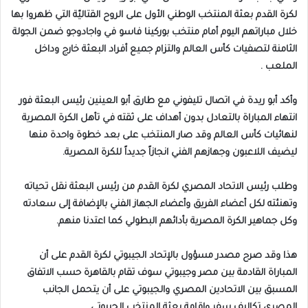
لكرة القدم بعثة المنتخب الوطني الأول على الروح القتاليّة التي ظهروا بها
خلال مباراتهم اليوم أمام منتخب بوركينا فاسو في واجادوجو ضمن الجولة
الثامنة لتصفيات كأس العالم والتزام جميع أفراد البعثة خارج وداخل
الملعب .
وأكد أبو ريدة في اتصال تليفوني مع طارق أبو العينين رئيس البعثة فور
انتهاء المباراة بالتعادل بدون أهداف على ثقته في تأهل الكرة المصرية
لنهائيات كأس العالم وقد صار المنتخب على بعد خطوة واحدة منها
ليضيف اللاعبون وجهازهم الفني انجازاً جديداً للكرة المصرية.
وطلب رئيس الاتحاد المصري لكرة القدم من رئيس البعثة نقل تحياته
وتهنئته لكل أعضاء الفريق وأعضاء الجهاز الفني بالإضافة إلى سعادته
وكل جماهير الكرة المصرية بأدائهم البطولي كما اعتدنا منهم.
هذا وقد صرح مصدر مسؤول بالإتحاد الجيبوتي لكرة القدم على أن
المباراة القادمة بين مصر وجيبوتي سوف تقام بالقاهرة حسب الاتفاق
المسبق بين الاتحادين المصري والجيبوتي على أن يتحمل الجانب
المصري تكاليف سفر وإقامة بعثة المنتخب الجيبوتي.