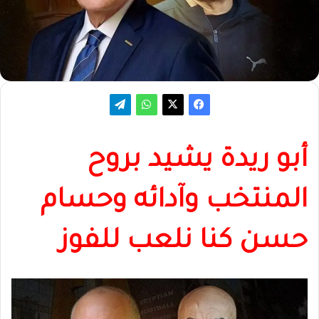
أبو ريدة يشيد بروح
المنتخب وآدائه وحسام
حسن كنا نلعب للفوز