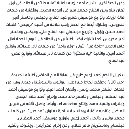
ومن ناحية أخرى.. شارك أحمد زعيم بأغنية “ملامحنا”من ألحانه، فى أول
تعان بينه وبين الكينج محمد منير فى ألبومه الجديد، والأغنية من كلمات
هالة الزيات، وتوزيع موسيقى عمرو عبد الفتاح، وميكس وماستر أمير
محروس.. وشارك أيضا مع النجم راغب علامة فى أغنية “ترقيص” كلمات
أحمد حسن راؤول، وتوزيع موسيقي عبد الفتاح علي، وميكس وماستر
أمير محروس..كما شارك أيضا بأغنيتين من ألحانه فى ألبوم النجمة آمال
ماهر الجديد “حاجة غير” الأولى “رقم واحد” من كلمات نادر عبدالله، وتوزيع
أحمد أمين، والثانية “ليه سكتّوا” من كلمات نادر عبدالله، وتوزيع عمرو
عبدالفتاح.
يذكر أن النجم أحمد زعيم طرح فى نهاية العام الماضى أغنيته الجديدة
“حب تانى” وحققت نجاحا كبيرا على اليوتيوب والسوشيال ميديا، وهى من
كلمات الشاعر محمد يونس، وألحان أحمد زعيم، وتوزيع موسيقى أحمد
عبد السلام، وميكس وماستر خالد سند، وإخراج أحمد علاء الجندى،
وإشراف وتنفيذ saro، وإنتاج el adevino.. وأيضا واصل تألقه فى فبراير
الماضى وتقديمه أغنية رومانسية ساحرة بعنوان “هد حيل”، من كلمات
محمد يونس، وألحان أحمد زعيم، وتوزيع موسيقى أحمد المغربى،
ميكساج وماسترينج ماهر صلاح، ومن إخراج عمر أيمن، وإشراف وتنفيذ