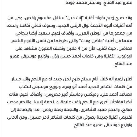
عمرو عبد الفتاح، وماستر محمد جودة.
وقد صرح زعيم بقوله: أغنية “إنت مين” ستايل مقسوم راقص، وهى من
أهم أغنيات ألبوم النجمة نوال الزغبى الجديد، وسوف تلاقي تفاعلا واسعا
من جمهورها في الوطن العربي.. وأضاف زعيم: سعيد أيضا بنجاحى
معها فى أغنية “ماضى وفات” والتى طرحتها من نفس الألبوم الشهر
الماضى، حيث تقترب الأن من 4 ملاين ونصف المليون مشاهد على
اليوتيوب، الأغنية وهى كلمات أحمد حسن راؤل، وتوزيع موسيقى عمرو
عبد الفتاح.
أعلن زعيم أنه خلال أيام سيتم طرح لحن جديد له مع النجم وائل جسار،
من كلمات الشاعر الجديد أحمد أبو زهرة، وتوزيع موسيقى للشاب
الصاعد أحمد على، وميكس وماستر أمير محروس.. وأضاف زعيم: هناك
أيضا مفاجآت أخرى مع النجم راغب علامة، والنجمة إليسا، والنجم مدحت
صالح، والنجم حميد الشاعرى، والنجمة رحمة رياض.. هذا بالإضافة إلى
تقديمى أغنية جديدة بصوتى من كلمات الشاعر تامر حسين، ومن ألحانى
وتوزيع موسيقى عمرو عبد الفتاح.