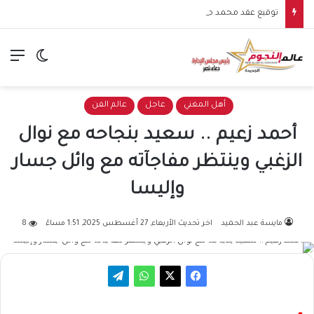
توقيع عقد محمد صلاح مع طرابزون سبور يشعل الأجواء.. بداية مرحلة جديدة للنجم المصري في الدوري التركي
الق
الوضع ا
أهل المغني
عاجل
عالم الفن
أحمد زعيم .. سعيد بنجاحه مع نوال
الزغبي وينتظر مفاجآته مع وائل جسار
وإليسا
مايسة عبد الحميد
اخر تحديث الأربعاء, 27 أغسطس 2025, 1:51 مساءً
8