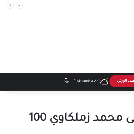
℃
الوضع المظلم
22
عدد الورقي
Alexandria
إسلام جابر: أرفض الانضمام إلى الأهلي.. ومصطفى محمد زملكاوي 100