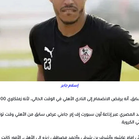
إسلام جابر
ه يرفض الانضمام إلى النادي الأهلي في الوقت الحالي، لأنه زملكاوي 100 % ويعشق نادي الزمالك وجماهيره.
مد المصري عبر إذاعة أون سبورت إف إم: جاءني عرض سابق من الأهلي وقت تواج
اثي إمام عاشور وأشرف بن شرقي وأحمد مصطفى زيزو إلى الأهلي، الأمور كانت صع