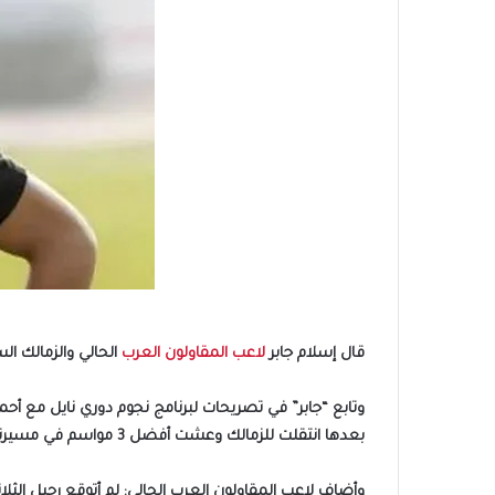
قال إسلام جابر
لاعب المقاولون العرب
الحالي والزمالك السابق، أن
وتابع “جابر” في تصريحات لبرنامج نجوم دوري نايل مع أح
بعدها انتقلت للزمالك وعشت أفضل 3 مواسم في مسيرتي الكروية.
وأضاف لاعب المقاولون العرب الحالي: لم أتوقع رحيل الثل