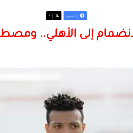
فيسبوك
‫X
لانضمام إلى الأهلي.. ومص