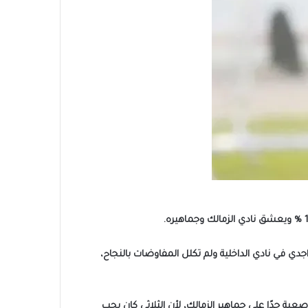
دي في نادي الداخلية ولم تكلل المفاوضات بالنجاح،
بة جدًا على جماهير الزمالك، لأن الثلاثي كان يحب