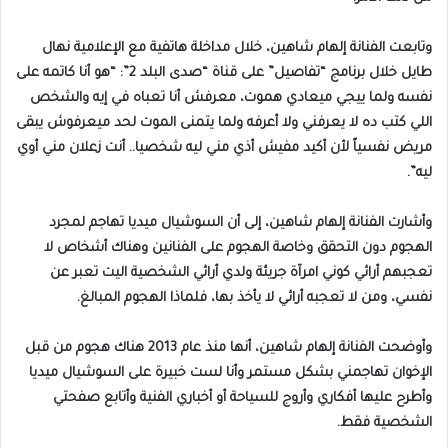
وتابعت الفنانة إلهام شاهين، خلال مداخلة هاتفية مع الإعلامية نهال
طايل خلال برنامج “تفاصيل” على قناة “صدى البلد 2”: “هو أنا كاتمه على
نفسه ولما ييجي ميعادي هموت، معرفش أنا تعباه في إيه والشخص
اللي كتب ده لا يعرفني ولا أعرفه ولما يتمنى الموت لحد ميعرفوش يبقى
مريض نفسياً لأن أكيد مفيش أذي مني ليه شخصيا.. أنت زعلان مني أوي
ليه”.
وأشارت الفنانة إلهام شاهين، إلى أن السوشيال ميديا تهاجم لمجرد
الهجوم دون التحقق وخاصة الهجوم على الفنانين وهناك أشخاص لا
تعجبهم أرائي كوني امرآة جريئة ولدي أرائي الشخصية اليت تعبر عن
نفسي، ومن لا تعجبه أرائي لا يأخذ بها، فلماذا الهجوم المبالغ.
وأوضحت الفنانة إلهام شاهين، أنها منذ عام 2013 هناك هجوم من قبل
الإخوان تهاجمني بشكل مستمر وأنا لست خبيرة على السوشيال ميديا
وأطرح عليها أفكاري وأروج للسياحة أو أخباري الفنية وأتابع صفحتي
الشخصية فقط.