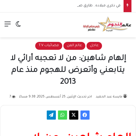
في ذكرى ميلاده.. طارق صبري من الهندسة إلى نجومية التمثيل
الق
الوضع ا
عاجل
عالم الفن
فضائيات T.V
إلهام شاهين: من لا تعجبه أرائي لا
يتابعني وأتعرض للهجوم منذ عام
2013
مايسة عبد الحميد
اخر تحديث الإثنين, 25 أغسطس 2025, 9:38 مساءً
7