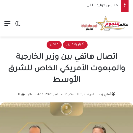
مدارس جوليوناتا المصرية الإيطالية للتكنولوجيا التطبيقية تنطلق في 5 محافظات لإعداد كوادر متخصصة في الكهرباء والطاقة
الق
الوضع ا
أخبار وتقارير
عاجل
اتصال هاتفي بين وزير الخارجية
والمبعوث الأمريكي الخاص للشرق
الأوسط
أماني رضا
اخر تحديث السبت, 6 سبتمبر 2025, 4:16 مساءً
8