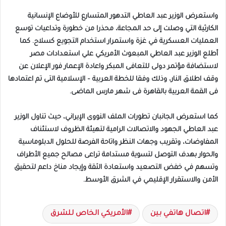
واستعرض الوزير عبد العاطي التدهور المتسارع للأوضاع الإنسانية
الكارثية التي وصلت إلى حد المجاعة، محذرا من خطورة وتداعيات توسع
العمليات العسكرية في غزة واستمرار استخدام التجويع كسلاح. كما
أطلع الوزير عبد العاطي المبعوث الأمريكي علي استعدادات مصر
لاستضافة مؤتمر دولى للتعافى المبكر واعادة الإعمار فور الإعلان عن
وقف اطلاق النار، وذلك وفقا للخطة العربية – الإسلامية التى تم اعتمادها
فى القمة العربية بالقاهرة فى شهر مارس الماضى.
كما استعرض الجانبان تطورات الملف النووى الإيراني، حيث تناول الوزير
عبد العاطي الجهود والاتصالات الرامية لتهيئة الظروف لاستئناف
المفاوضات، وتقريب وجهات النظر واتاحة الفرصة للحلول الدبلوماسية
والحوار بهدف التوصل لتسوية مستدامة تراعى مصالح جميع الأطراف
وتسهم في خفض التصعيد واستعادة الثقة وإيجاد مناخ داعم لتحقيق
الأمن والاستقرار الإقليمي في الشرق الأوسط.
اتصال هاتفي بين
الأمريكي الخاص للشرق