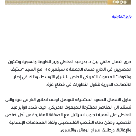
وزير الخارجية
جرى اتصال هاتفي بين د. بدر عبد العاطي وزير الخارجية والهجرة وشئون
المصريين في الخارج مساء الجمعة ٥ سبتمبر ٢٠٢٥ مع السيد “ستيف
ويتكوف” المبعوث الأمريكي الخاص للشرق الأوسط، وذلك في إطار
الاتصالات الدورية لتناول التطورات في قطاع غزة.
تناول الاتصال الجهود المشتركة للتوصل لوقف اطلاق النار فى غزة والتى
تستند الى العناصر المقترحة للمبعوث الامريكى، حيث شدد الوزير عبد
العاطى على أهمية تجاوب اسرائيل مع الصفقة المقترحة من أجل خفض
التصعيد وحقن دماء الشعب الفلسطينى ونفاذ المساعدات الإنسانية
والإغاثية، وإطلاق سراح الرهائن والأسرى.