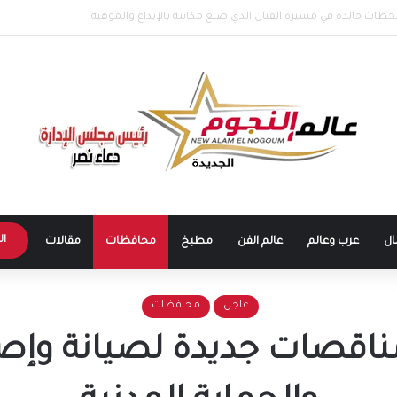
ا في الساحل الشمالي.. وهتافات “صوت مصر” تقابلها برد مؤثر: “كلنا صوت مصر
ال
ال
عرب وعالم
عالم الفن
مطبخ
محافظات
مقالات
عاجل
محافظات
ناقصات جديدة لصيانة وإصل