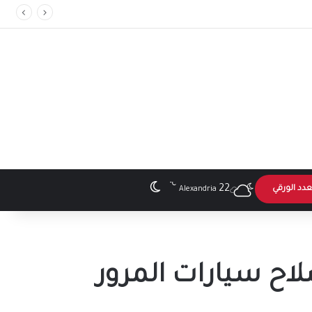
”
℃
الوضع المظلم
22
عدد الورقي
Alexandria
اح سيارات المرور