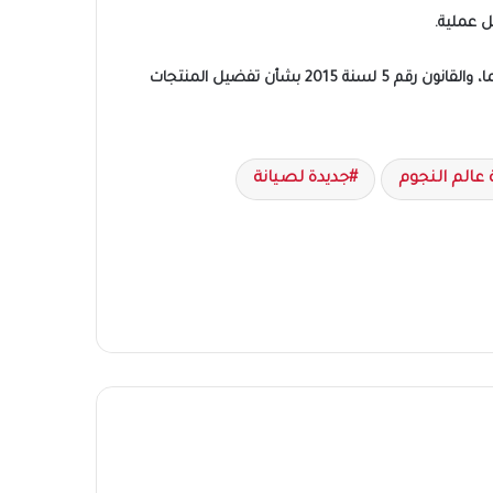
ل عملية.
*تتم الإجراءات وفقا لأحكام القانون رقم 182 لسنة 2018 بشأن تنظيم التعاقدات التي تبرمها الجهات العامة ولائحتها التنفيذية وتعديلاتهما، والقانون رقم 5 لسنة 2015 بشأن تفضيل المنتجات
 عالم النجوم
جديدة لصيانة