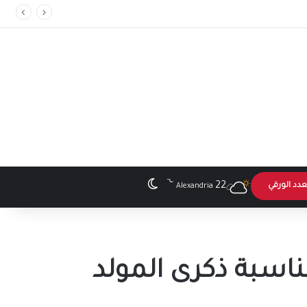
℃
الوضع المظلم
22
عدد الورقي
Alexandria
اسبة ذكرى المولد