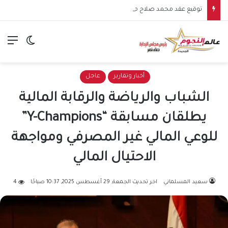
توقيع عقد محمد صلاح مع طرابزون سبور يشعل الأجواء.. بداية مرحلة جديدة للنجم المصري في الدوري التركي
الق
الوضع ا
أخبار وتقارير
عاجل
الشباب والرياضة والرقابة المالية
يطلقان مسابقة “Y-Champions”
للوعي المالي غير المصرفي ومواجهة
الاحتيال المالي
سعيد المسلماني
اخر تحديث الجمعة, 29 أغسطس 2025, 10:37 صباحًا
4