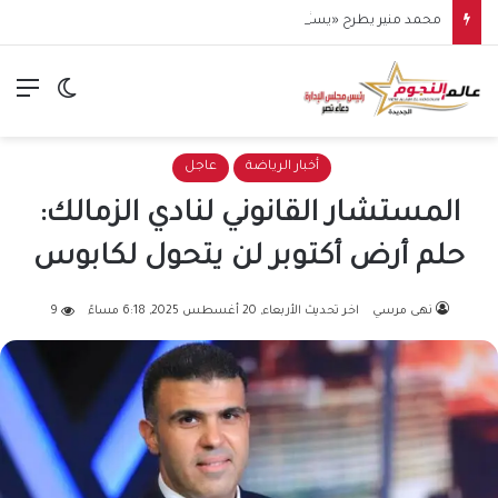
محمد منير يطرح «يسألوا عنك».. أولى مفاجآت صيف 2026
الق
الوضع ا
أخبار الرياضة
عاجل
المستشار القانوني لنادي الزمالك:
حلم أرض أكتوبر لن يتحول لكابوس
نهى مرسي
اخر تحديث الأربعاء, 20 أغسطس 2025, 6:18 مساءً
9