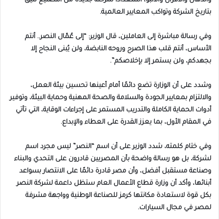
والدهان والأفران والالبو، استعدادًا لمرحلة جديدة من التصنيع تليق
بتاريخ الشركة وتواكب المعايير العالمية.
وفي رسالة مباشرة إلى العاملين، قال الوزير: “إلى عُمّال النصر.. أنتم
الأساس، أنتم قلب هذا الصرح وروحه النابضة، ولن يُبنى النجاح إلا
بجهدكم، ولن يستمر إلا بإخلاصكم”.
وشدد على أن الوزارة تضع دائمًا أمام أعينها تحسين بيئة العمل،
والالتزام بمعايير الجودة والسلامة والصحة المهنية وحماية البيئة، وتوفير
أدوات الحماية الكاملة والتدريب المستمر على إجراءات الوقاية، التي تأتي
في المقام الأول، بما يعزز القدرة على العطاء والإبداع.
وفي ختام كلمته، شدد الوزير على أن اسم “النصر” ليس مجرد اسم
لشركة، بل هو رسالة واضحة بأن المصريين قادرون على التحدي والبناء
وصناعة مستقبل أفضل، وأن مصر قادرة دائمًا على الانتصار بسواعد
أبنائها، وأكد أن وزارة قطاع الأعمال العام ستظل داعمة لشركة النصر
بكل قوة لاستعادة مكانتها كرمز للصناعة الوطنية وواجهة مشرفة
لمصر في مجال السيارات.