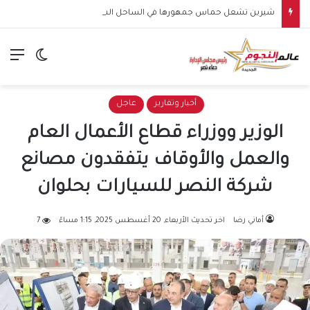
شيرين تشعل حماس جمهورها في الساحل الشمالي.. وهتافات “صوت مصر” تقابلها برد مؤثر: “كلنا صوت مصر”
الق
الوضع ا
أخبار وتقارير
عاجل
الوزير ووزراء قطاع الأعمال العام
والعمل والأوقاف يتفقدون مصانع
شركة النصر للسيارات بحلوان
أماني رضا
اخر تحديث الأربعاء, 20 أغسطس 2025, 1:15 مساءً
7