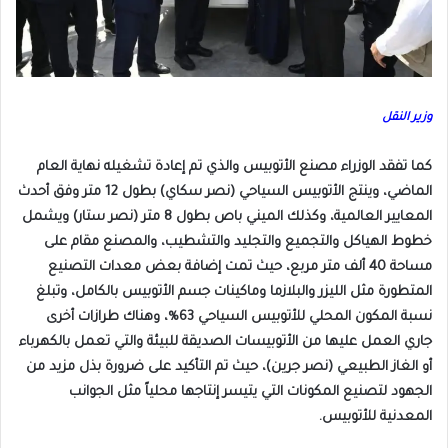
وزير النقل
كما تفقد الوزراء مصنع الأتوبيس والذي تم إعادة تشغيله نهاية العام
الماضي، وينتج الأتوبيس السياحي (نصر سكاي) بطول 12 متر وفق أحدث
المعايير العالمية، وكذلك الميني باص بطول 8 متر (نصر ستار) ويشمل
خطوط الهياكل والتجميع والتجليد والتشطيب، والمصنع مقام على
مساحة 40 ألف متر مربع، حيث تمت إضافة بعض معدات التصنيع
المتطورة مثل الليزر والبلازما وماكينات جسم الأتوبيس بالكامل، وتبلغ
نسبة المكون المحلي للأتوبيس السياحي 63%، وهناك طرازات أخرى
جاري العمل عليها من الأتوبيسات الصديقة للبيئة والتي تعمل بالكهرباء
أو الغاز الطبيعي (نصر جرين)، حيث تم التأكيد على ضرورة بذل مزيد من
الجهود لتصنيع المكونات التي يتيسر إنتاجها محلياً مثل الجوانب
المعدنية للأتوبيس.