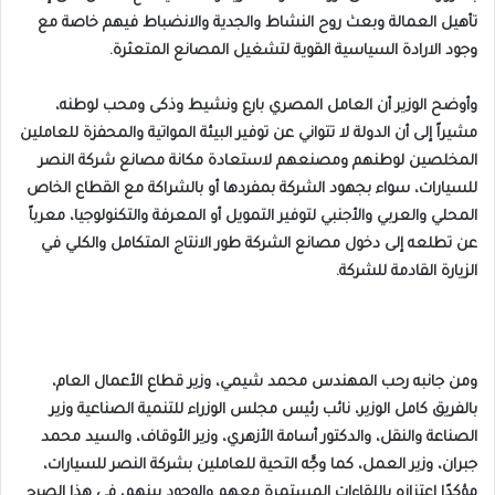
تأهيل العمالة وبعث روح النشاط والجدية والانضباط فيهم خاصة مع
وجود الارادة السياسية القوية لتشغيل المصانع المتعثرة.
وأوضح الوزير أن العامل المصري بارع ونشيط وذكى ومحب لوطنه،
مشيراً إلى أن الدولة لا تتواني عن توفير البيئة المواتية والمحفزة للعاملين
المخلصين لوطنهم ومصنعهم لاستعادة مكانة مصانع شركة النصر
للسيارات، سواء بجهود الشركة بمفردها أو بالشراكة مع القطاع الخاص
المحلي والعربي والأجنبي لتوفير التمويل أو المعرفة والتكنولوجيا، معرباً
عن تطلعه إلى دخول مصانع الشركة طور الانتاج المتكامل والكلي في
الزيارة القادمة للشركة.
ومن جانبه رحب المهندس محمد شيمي، وزير قطاع الأعمال العام،
بالفريق كامل الوزير، نائب رئيس مجلس الوزراء للتنمية الصناعية وزير
الصناعة والنقل، والدكتور أسامة الأزهري، وزير الأوقاف، والسيد محمد
جبران، وزير العمل، كما وجَّه التحية للعاملين بشركة النصر للسيارات،
مؤكدًا اعتزازه باللقاءات المستمرة معهم والوجود بينهم، في هذا الصرح