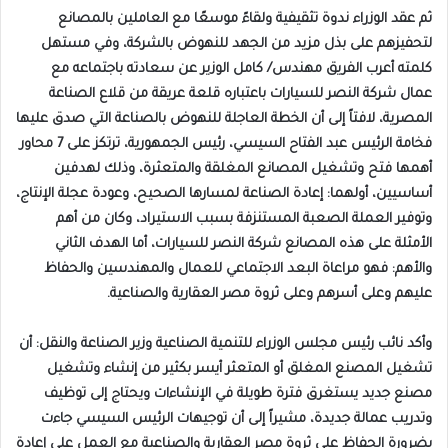
ثم عقد الوزراء ندوة تثقيفية ولقاءً موسعًا مع العاملين بالمصانع
لتحفيزهم على بذل مزيد من الجهد للنهوض بالشركة، وفي مستهل
كلمته أعرب الفريق مهندس/ كامل الوزير عن سعادته باجتماعه مع
عمال شركة النصر للسيارات باعتباره قلعة عريقة من قلاع الصناعة
المصرية، لافتاً إلى أن الخطة العاجلة للنهوض بالصناعة التي صدق عليها
فخامة الرئيس عبد الفتاح السيسي، رئيس الجمهورية، ترتكز على 7 محاور
أهمها فتح وتشغيل المصانع المغلقة والمتعثرة، وذلك لهدفين
أساسيين، أولهما: إعادة الصناعة لمسارها الصحيح، وعودة عجلة الإنتاج،
وتوفير العملة الصعبة المستنزفة بسبب الاستيراد، وكان من أهم
الأمثلة على هذه المصانع شركة النصر للسيارات، أما الهدف الثاني
والأهم: فهو مراعاة البعد الاجتماعي للعمال والمهندسين والحفاظ
عليهم وعلى أسرهم وعلى ثروة مصر العقارية والصناعية.
وأكد نائب رئيس مجلس الوزراء للتنمية الصناعية وزير الصناعة والنقل: أن
تشغيل المصنع المغلق أو المتعثر أيسر بكثير من إنشاء وتشغيل
مصنع جديد يستغرق فترة طويلة في الإنشاءات ويحتاج إلى توظيف
وتدريب عمالة جديدة، مشيراً إلى أن توجيهات الرئيس السيسي جاءت
بضرورة الحفاظ على ثروة مصر العقارية والصناعية مع العمل على إعادة