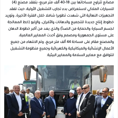
مصانع تتراوح مساحاتها بين 18-40 ألف متر مربع- بتفقد مصنع (4)
للسيارات الملاكي لاستعراض بدء تجارب التشغيل الأولية، حيث تفقد
التجهيزات النهائية التي شهدت تطويرا شاملا خلال الفترة الأخيرة، وتوريد
خطوط إنتاج جديدة للتجميع والدهانات والأفران، والإلبو (خط المعالجة
لجسم السيارة والحماية من الصدأ) والذي يعد من أكبر خطوط الدهان
على مستوى الجمهورية ومصمم وفق أحدث المعايير العالمية،
والمصنع مقام على مساحة 44 ألف متر مربع، وتم الانتهاء من جميع
الأعمال الإنشائية والميكانيكية والكهربائية وجميع منظومة التشغيل
لتتوافق مع معايير السلامة والمعايير البيئية.