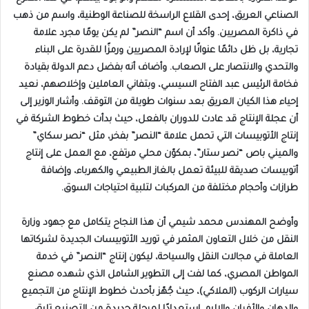
الصناعي العريق، إحدى القلاع الراسخة للصناعة الوطنية، واسم من ذهب
في ذاكرة المصريين. وأكد أن اسم “النصر” لم يكن يومًا مجرد علامة
تجارية، بل ظل دائمًا عنوانًا لإرادة المصريين ورمزًا للقدرة على البناء
والتحدي والانتصار على الصعاب. وأضاف أنه بفضل دعم الدولة بقيادة
فخامة الرئيس عبد الفتاح السيسي، وبتفاني العاملين وإخلاصهم، نعيد
إحياء هذا الكيان العريق بعد سنوات طويلة من التوقف. وأشار الوزير إلى
أن عجلة الإنتاج قد عادت للدوران بالفعل، حيث بدأت خطوط الشركة في
إنتاج الأتوبيسات التي تحمل علامة “النصر” بفخر، مثل “نصر سكاي”
والميني باص “نصر ستار”، بمكوّن محلي مرتفع، مع العمل على إنتاج
أتوبيسات صديقة للبيئة تعمل بالغاز الطبيعي والكهرباء، وإضافة
طرازات وأحجام مختلفة من المركبات لتلبية احتياجات السوق.
وأوضح المهندس محمد شيمي أن هذا النجاح يتكامل مع جهود وزارة
النقل من خلال التعاون المثمر في توريد الأتوبيسات الجديدة لشركاتها
العاملة في مجالات النقل والسياحة، ليكون إنتاج “النصر” في خدمة
المواطن المصري، كما لفت إلى التطوير الشامل الذي شهده مصنع
سيارات الركوب (الملاكي)، حيث جُهّز بأحدث خطوط الإنتاج من التجميع