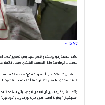
رانيا يوسف
بدأت النجمة رانيا يوسف والنجم سيد رجب تصوير أحدث أع
للخدمات الإعلامية خلال الموسم الشتوي ضمن قائمة أعم
مسلسل “ليمك” من تأليف ورشة “ج” بقيادة الكاتب محمد 
الزاهد، محمود ياسين جونيور، مينا أبو الدهب، لينا صوفيا،
وأكدت شركة إيما لاين أن العمل الجديد يأتي استكمالًا 
“سوشيال” بطولة أحمد زاهر وميرنا نور الدين، و”دوبامين