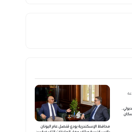
بولي..
سكان
محافظ الإسكندرية يودع قنصل عام اليونان