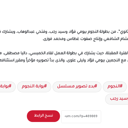
انوي”، من بطولة النجوم بيومي فؤاد وسيد رجب، وفتحي عبدالوهاب، ويشار
ج هشام الشافعي وإنتاج صفوت غطاس ومحمد فوزى.
رة المقبلة، حيث يشارك في بطولة العمل لقاء الخميسي، داليا مصطفى، مي 
ع النجمين بيومي فؤاد وليلى علوى، والذى بدأ تصويره مؤخراً ومقرر استئنافه خ
النجوم
بدء تصوير مسلسل
بوابة النجوم
بوابة
سيد رجب
نسخ الرابط