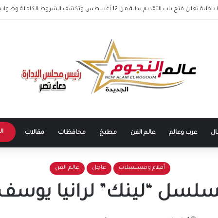
تيجة بنسبة نجاح 86.4% وإتاحتها عبر البوابة الإلكترونية
ال
ال
عرب وعالم
عالم الفن
مطبخ
محافظات
مقالات
أفلام ومسلسلات
عاجل
عالم الفن
سلسل “لينك” لرانيا يوس