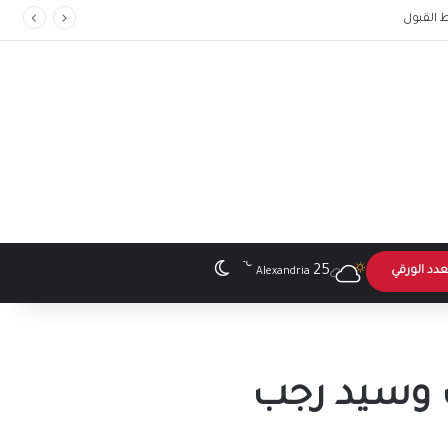
℃
الوضع المظلم
25
عدد الورقي
Alexandria
ف وسيد رجب