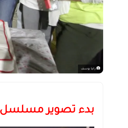
رانيا يوسف
بدء تصوير مسلسل “