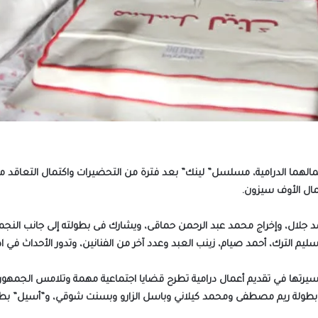
مالهما الدرامية، مسلسل” لينك” بعد فترة من التحضيرات واكتمال التعاقد 
ال الأوف سيزون.
جلال، وإخراج محمد عبد الرحمن حماقى، ويشارك فى بطولته إلى جانب النج
 سليم الترك، أحمد صيام، زينب العبد وعدد آخر من الفنانين، وتدور الأحداث في 
لمسيرتها في تقديم أعمال درامية تطرح قضايا اجتماعية مهمة وتلامس الجمهور 
” بطولة ريم مصطفى ومحمد كيلاني وباسل الزارو وبسنت شوقي، و”أسيل” بطولة