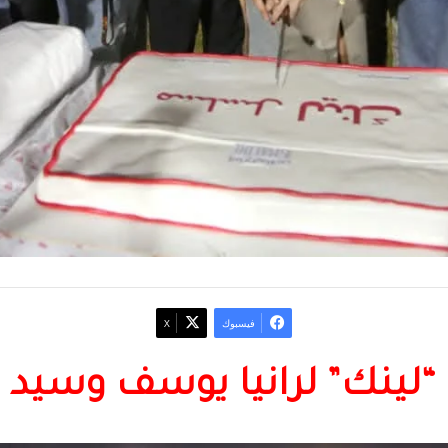
فيسبوك
‫X
لينك” لرانيا يوسف وسيد