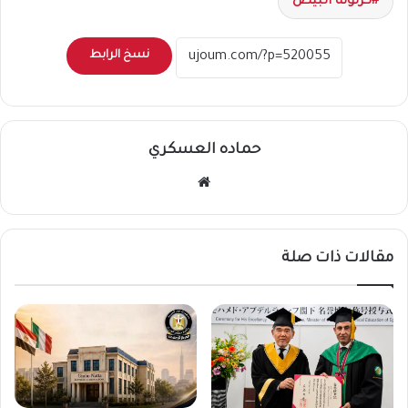
كرتونة البيض
نسخ الرابط
حماده العسكري
موقع
الويب
مقالات ذات صلة