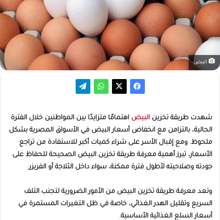
البيض
شهدت طريقة تخزين
البيض
اهتمامًا متزايدًا بين المواطنين خلال الفترة
الحالية، بالتزامن مع انخفاض أسعار البيض في الأسواق المصرية بشكل
ملحوظ. ومع إقبال الأسر على شراء كميات أكبر للاستفادة من تراجع
الأسعار، تبرز أهمية معرفة طريقة تخزين البيض الصحيحة للحفاظ على
جودته وصلاحيته لأطول فترة ممكنة، سواء داخل الثلاجة أو الفريزر.
وتعد معرفة طريقة تخزين البيض من الأمور الضرورية لتجنب التلف
السريع وتقليل الهدر الغذائي، خاصة في ظل التغيرات المستمرة في
أسعار السلع الغذائية الأساسية.