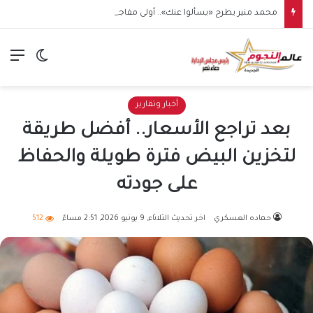
محمد منير يطرح «يسألوا عنك».. أولى مفاجآت صيف 2026
الق
الوضع ا
أخبار وتقارير
بعد تراجع الأسعار.. أفضل طريقة
لتخزين البيض فترة طويلة والحفاظ
على جودته
حماده العسكري
اخر تحديث الثلاثاء, 9 يونيو 2026, 2:51 مساءً
512