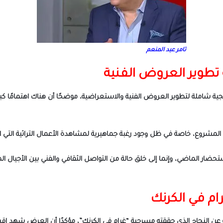
تامر عبد المنعم
ة تطوير العروض الفنية
تيجية شاملة لتطوير العروض الفنية والاستعراضية، موضحًا أن هناك اهتمامًا كبير
المشروع، خاصة في ظل وجود رغبة جماهيرية لمشاهدة الأعمال التراثية التي ا
ضار الماضي، وإنما إلى خلق حالة من التواصل الثقافي والفني بين الأجيال الم
م في الكرنك
النجاح الذي حققته مسرحية “غرام في الكرنك”، مؤكدًا أن العرض شهد إقبالًا ج