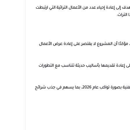
 إلى إعادة إحياء عدد من الأعمال التراثية التي ارتبطت
التراث.
، مؤكدًا أن المشروع لا يقتصر على إعادة عرض الأعمال
ى إعادة تقديمها بأساليب حديثة تتناسب مع التطورات
وأضاف أن البيت الفني للفنون الشعبية والاستعراضية يعمل على تنفيذ رؤية متكاملة تهدف إلى تطوير العروض التراثية وإبراز عناصرها الفنية بصورة تواكب عام 2026، بما يسهم في جذب شرائح