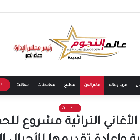
ا في الساحل الشمالي.. وهتافات “صوت مصر” تقابلها برد مؤثر: “كلنا صوت مصر”
ال
ال
عرب وعالم
عالم الفن
مطبخ
محافظات
مقالات
عالم الفن
 الأغاني التراثية مشروع للح