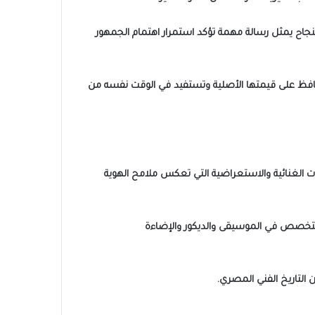
لنجاح يمثل رسالة مهمة تؤكد استمرار اهتمام الجمهور
ة تحافظ على قيمتها الأصلية وتستفيد في الوقت نفسه من
نتاجه عام 1967، ويعتمد على تقديم مجموعة من الفقرات الغنائية والاستعراضية التي تعكس ملامح الهوية
متخصص في الموسيقى والديكور والإضاءة
 التاريخ الفني المصري.