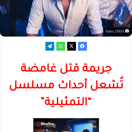
Oplus_131072
جريمة قتل غامضة
تُشعل أحداث مسلسل
“التمثيلية”