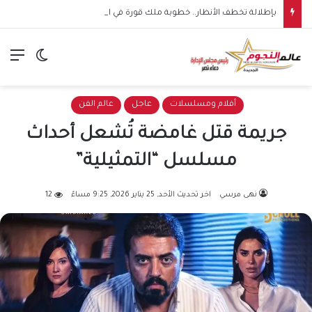
بإطلالة تخطف الأنظار.. خطوبة ملك قورة في الساحل الشمالي وسط أجواء عائلية مميزة
الق
الوضع ا
أفلام ومسلسلات
عاجل
عالم الفن
جريمة قتل غامضة تُشعل أحداث
مسلسل “التمثيلية”
نهى مرسي
اخر تحديث الأحد, 25 يناير 2026, 9:25 مساءً
12