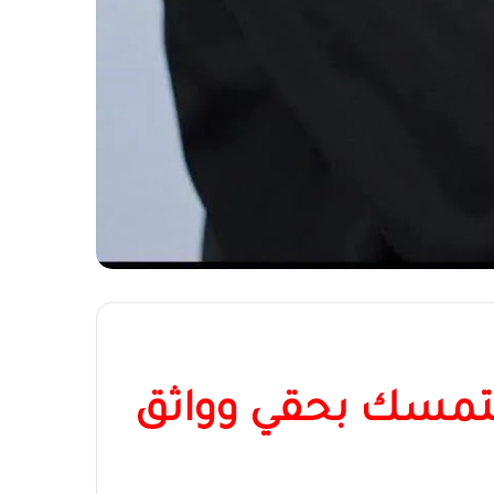
: متمسك بحقي وواثق