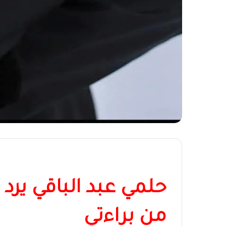
حلمي عبد الباقي يرد
من براءتي