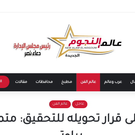
 طرابزون سبور يشعل الأجواء.. بداية مرحلة جديدة للنجم المصري في الدوري التركي
ال
ال
عرب وعالم
عالم الفن
مطبخ
محافظات
مقالات
عاجل
عالم الفن
على قرار تحويله للتحقيق: 