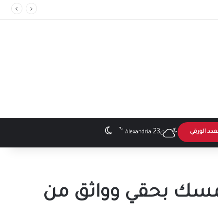
℃
الوضع المظلم
23
عدد الورقي
Alexandria
متمسك بحقي وواثق من