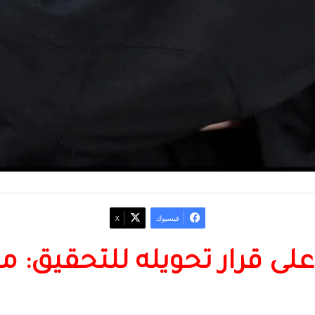
فيسبوك
‫X
 على قرار تحويله للتحقيق