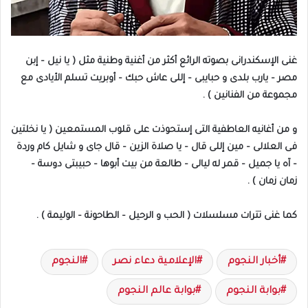
غنى الإسكندرانى بصوته الرائع أكثر من أغنية وطنية مثل ( يا نيل – إبن
مصر – يارب بلدى و حبايبى – إللى عاش حبك – أوبريت تسلم الأيادى مع
مجموعة من الفنانين ) .
و من أغانيه العاطفية التى إستحوذت على قلوب المستمعين ( يا نخلتين
فى العلالى – مين إللى قال – يا صلاة الزين – قال جاى و شايل كام وردة
– آه يا جميل – قمر له ليالى – طالعة من بيت أبوها – حبيبتى دوسة –
زمان زمان ) .
كما غنى تترات مسلسلات ( الحب و الرحيل – الطاحونة – الوليمة ) .
أخبار النجوم
الإعلامية دعاء نصر
النجوم
بوابة النجوم
بوابة عالم النجوم