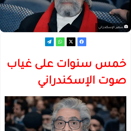
سمير الإسكندراني
خمس سنوات على غياب
صوت الإسكندراني