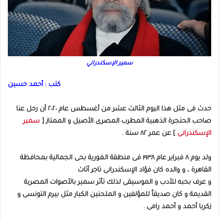
سمير الإسكندراني
كتب : أحمد حسين
حدث فى مثل هذا اليوم الثالث عشر من أغسطس عام ٢٠٢٠ أن رحل عنا
صاحب الحنجرة الذهبية المطرب المصرى الأصيل و الممتاز [
سمير
الإسكندرانى
] عن عمر ٨٢ سنة .
ولد يوم ٨ فبراير عام ١٩٣٨ فى منطقة الغورية بحى الجمالية بمحافظة
القاهرة ، و والده كان فؤاد الإسكندرانى تاجر آثاث
و عرف بحبه للأدب و الموسيقى لذلك تأثر سمير بالأصوات المصرية
القديمة و كان صديقاً للمؤلفين و الملحنين الكبار مثل بيرم التونسى و
زكريا أحمد و أحمد رامى .