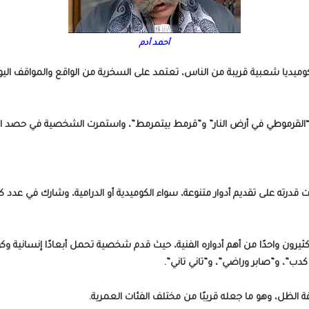
أحمد أدم
ميديا شعبية قريبة من الناس، تعتمد على السخرية من الواقع والمواقف اليوم
ها “القرموطي في أرض النار” و”قرمط بيتمرمط”، واستمرت الشخصية في حصد ال
درته على تقديم أدوار متنوعة، سواء الكوميدية أو الدرامية، وشارك في عدد كب
 كثيرون واحدًا من أهم أدواره الفنية، حيث قدم شخصية تحمل أبعادًا إنسانية 
ب”، و”صابر وراضي”، و”تاني تاني”.
 الظل، وهو ما جعله قريبًا من مختلف الفئات العمرية.