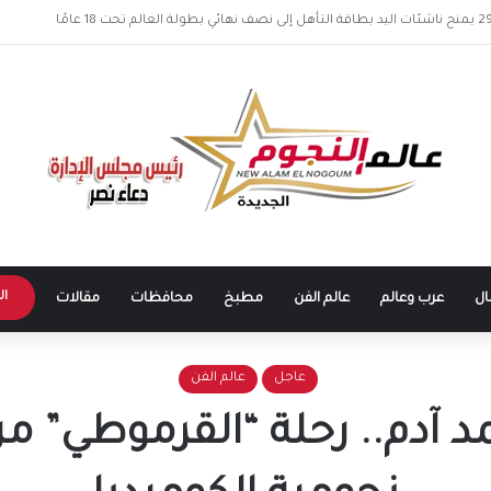
طرابزون سبور يشعل الأجواء.. بداية مرحلة جديدة للنجم المصري في الدوري التركي
ال
ال
عرب وعالم
عالم الفن
مطبخ
محافظات
مقالات
عاجل
عالم الفن
مد آدم.. رحلة “القرموطي” 