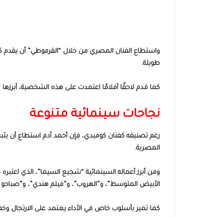
واستطاع الفنان المصري من خلال “القرموطي” أن يقدم كو
طويلة.
كما قدم لاحقًا أفلامًا اعتمدت على هذه الشخصية، أبرز
نجاحات سينمائية متنوعة
رغم تصنيفه كفنان كوميدي، فإن أحمد آدم استطاع أن يثبت ق
المصرية.
ومن أبرز أعماله السينمائية “شجيع السيما”، الذي اعتبره
الأبيض المتوسط”، و”الهروب”، و”فيلم هندي”، و”صباحو كد
كما تميز بأسلوب خاص في الأداء يعتمد على الارتجال وخفة