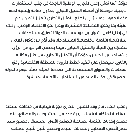
مؤكدًا أنها تمثل إحدى التجارب الوطنية الناجحة في جذب الاستثمارات
الأجنبية، موضحًا أن أعضاء التمثيل التجاري يعدّون دعامة رئيسية لدعم
هذه الجهود، ومشيرًا إلى تطلع التمثيل التجاري لتعزيز التعاون مع
الهيئة بما يحقق المصلحة المشتركة ويعزز نمو الاقتصاد الوطني، وذلك
في إطار تكامل الأدوار بين مؤسسات الدولة لتحقيق مستهدفات
استراتيجية التنمية الاقتصادية المستدامة، وقد تُوّج ببروتوكول تعاون
مشترك بين الهيئة والتمثيل التجاري، فيما يعكس التوافق في الرؤى
والأهداف بين الجانبين، مؤكدًا أن التمثيل التجاري، من خلال مكاتبه
بالخارج، سيعمل على تنفيذ خطط الترويج للمنطقة الاقتصادية وفق
القطاعات والأسواق المستهدفة التي تحددها الهيئة، دعمًا لجهود الدولة
المصرية في جذب المزيد من الاستثمارات الأجنبية المباشرة.
وعقب اللقاء، قام وفد التمثيل التجاري بجولة ميدانية في منطقة السخنة
الصناعية المتكاملة شملت زيارة عدد من المشروعات والمصانع، منها
مصنع إيكوبات للتنمية الصناعية لتصنيع الألواح الجبسية، ومصنع ميديا
مصر لأجهزة المطابخ وسخانات المياه، ومصنع شين شينغ لصناعة