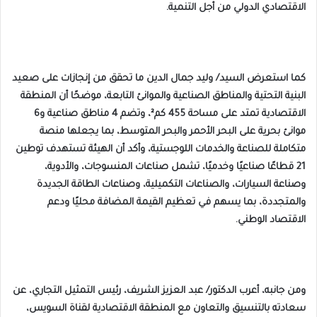
الاقتصادي الدولي من أجل التنمية.
كما استعرض السيد/ وليد جمال الدين ما تحقق من إنجازات على صعيد
البنية التحتية والمناطق الصناعية والموانئ التابعة، موضحًا أن المنطقة
الاقتصادية تمتد على مساحة 455 كم²، وتضم 4 مناطق صناعية و6
موانئ بحرية على البحر الأحمر والبحر المتوسط، بما يجعلها منصة
متكاملة للصناعة والخدمات اللوجستية، وأكد أن الهيئة تستهدف توطين
21 قطاعًا صناعيًا وخدميًا، تشمل صناعات المنسوجات، والأدوية،
وصناعة السيارات، والصناعات التكميلية، وصناعات الطاقة الجديدة
والمتجددة، بما يسهم في تعظيم القيمة المضافة محليًا ودعم
الاقتصاد الوطني.
ومن جانبه، أعرب الدكتور/ عبد العزيز الشريف، رئيس التمثيل التجاري، عن
سعادته بالتنسيق والتعاون مع المنطقة الاقتصادية لقناة السويس،