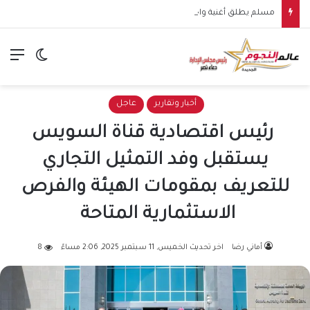
مسلم يطلق أغنية واحشاني.. سادس أغنيات ألبومه الجديد
الق
الوضع ا
أخبار وتقارير
عاجل
رئيس اقتصادية قناة السويس
يستقبل وفد التمثيل التجاري
للتعريف بمقومات الهيئة والفرص
الاستثمارية المتاحة
أماني رضا
اخر تحديث الخميس, 11 سبتمبر 2025, 2:06 مساءً
8