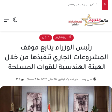
القبض على إبراهيم سعيد في مدينة نصر لتنفيذ حكم قضائي.. التفاصيل الكاملة
الق
الوضع ا
أخبار وتقارير
عاجل
رئيس الوزراء يتابع موقف
المشروعات الجاري تنفيذها من خلال
الهيئة الهندسية للقوات المسلحة
أماني رضا
اخر تحديث الإثنين, 26 يناير 2026, 7:34 مساءً
152