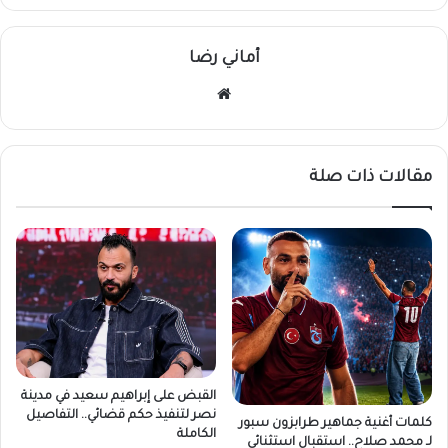
أماني رضا
موقع
الويب
مقالات ذات صلة
القبض على إبراهيم سعيد في مدينة
نصر لتنفيذ حكم قضائي.. التفاصيل
كلمات أغنية جماهير طرابزون سبور
الكاملة
لـ محمد صلاح.. استقبال استثنائي