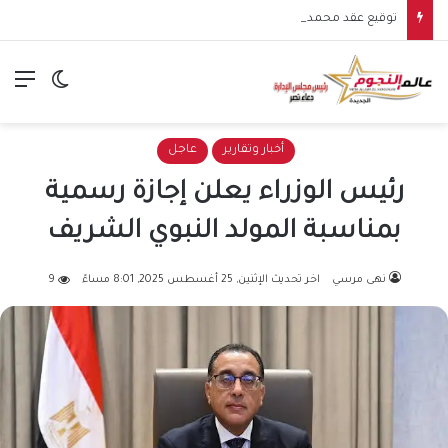
توقيع عقد محمد صلاح مع طرابزون سبور يشعل الأجواء.. بداية مرحلة جديدة للنجم المصري في الدوري التركي
الق
الوضع ا
أخبار وتقارير
عاجل
رئيس الوزراء يعلن إجازة رسمية
بمناسبة المولد النبوي الشريف
نهى مرسي
اخر تحديث الإثنين, 25 أغسطس 2025, 8:01 مساءً
9