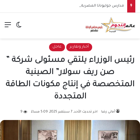
مدارس جوليوناتا المصرية الإيطالية للتكنولوجيا التطبيقية تنطلق في 5 محافظات لإعداد كوادر متخصصة في الكهرباء والطاقة
الق
الوضع ا
أخبار وتقارير
عاجل
رئيس الوزراء يلتقي مسئولى شركة ”
صن ريف سولار” الصينية
المتخصصة في إنتاج مكونات الطاقة
المتجددة
أماني رضا
اخر تحديث الأحد, 7 سبتمبر 2025, 5:09 مساءً
9