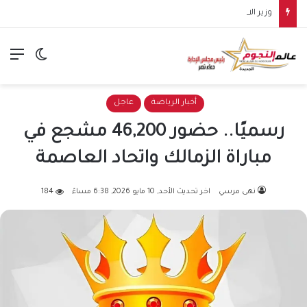
وزير الاستثمار والتجارة الخارجية يشارك في اجتماع وزراء تجارة «بريكس» بالهند لتعزيز التجارة والاستثمارات
الق
الوضع ا
أخبار الرياضة
عاجل
رسميًا.. حضور 46,200 مشجع في
مباراة الزمالك واتحاد العاصمة
نهى مرسي
اخر تحديث الأحد, 10 مايو 2026, 6:38 مساءً
184