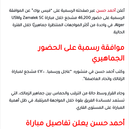
أعلن
أحمد حسن
عبر صفحته الرسمية على “فيس بوك” عن الموافقة
الرسمية على حضور 46,200 مشجع خلال مباراة Zamalek SC وUSM
Alger، في واحدة من أكثر المواجهات المنتظرة جماهيريًا خلال الفترة
الحالية.
موافقة رسمية على الحضور
الجماهيري
وكتب أحمد حسن في منشوره: “عاجل ورسميا.. ٤٦٢٠٠ مشجع لمباراة
الزمَالك واتحاد العاصمة”.
وجاء القرار وسط حالة من الترقب والحماس بين جماهير الزمالك، التي
تستعد لمساندة الفريق بقوة خلال المواجهة المرتقبة، في ظل أهمية
المباراة على المستوى القاري.
أحمد حسن يعلن تفاصيل مباراة