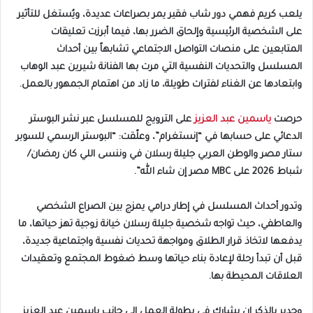
يلعب كريم فهمي دور شاب فقير يمر بصراعات عديدة، ويُستغل للتأثير
على الشخصية الرئيسية وإلحاق الضرر بها، فيما أبرزت تعليقات
المتابعين على منصات التواصل الاجتماعي تشابهاً بين أحداث
المسلسل والتحديات النفسية التي مرت بها الفنانة شيرين عبد الوهاب
وابتعادها عن الغناء لفترات طويلة، ما زاد من اهتمام الجمهور بالعمل.
حرصت
ياسمين عبد العزيز
على الترويج للمسلسل عبر نشر البوستر
الدعائي على حسابها في “إنستغرام”، وعلّقت: “البوستر الرسمي للسوبر
ستار مصر والوطن العربي جليلة رسلان في وننسى اللي كان رمضان/
شباط 2026 على MBC مصر إن شاء الله”.
وتدور أحداث المسلسل في إطار درامي يمزج بين الصراع الشخصي
والعاطفي، حيث تواجه شخصية جليلة رسلان خيانة زوجية تهز حياتها، ما
يدفعها لاتخاذ قرار الطلاق ومواجهة تحديات نفسية واجتماعية جديدة،
قبل أن تبدأ رحلة لإعادة بناء حياتها وسط ضغوط المجتمع وتعقيدات
العلاقات المحيطة بها.
وجدير بالذكر ان يشارك في بطولة العمل إلى جانب ياسمين عبد العزيز