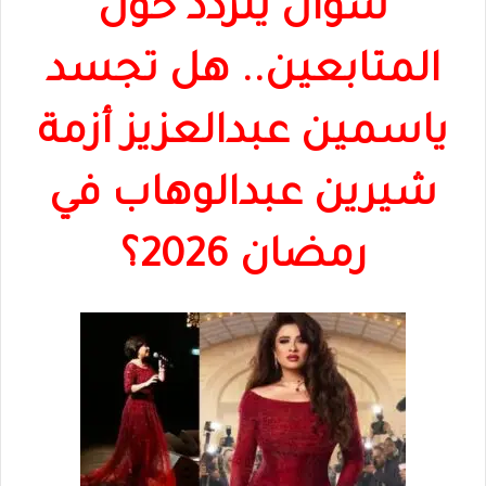
سؤال يتردد حول
المتابعين.. هل تجسد
ياسمين عبدالعزيز أزمة
شيرين عبدالوهاب في
رمضان 2026؟