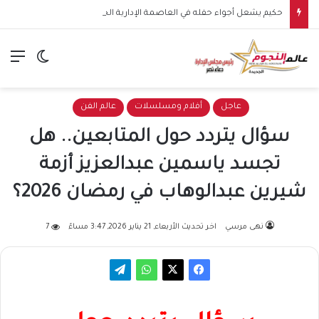
حكيم يشعل أجواء حفله في العاصمة الإدارية الجديدة بلوك شبابي ويخطف أنظار الجمهور
الق
الوضع ا
عاجل
أفلام ومسلسلات
عالم الفن
سؤال يتردد حول المتابعين.. هل
تجسد ياسمين عبدالعزيز أزمة
شيرين عبدالوهاب في رمضان 2026؟
نهى مرسي
اخر تحديث الأربعاء, 21 يناير 2026, 3:47 مساءً
7