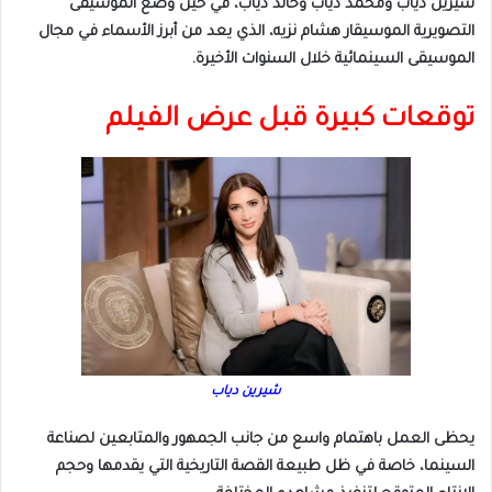
شيرين دياب ومحمد دياب وخالد دياب، في حين وضع الموسيقى
التصويرية الموسيقار هشام نزيه، الذي يعد من أبرز الأسماء في مجال
الموسيقى السينمائية خلال السنوات الأخيرة.
توقعات كبيرة قبل عرض الفيلم
شيرين دياب
يحظى العمل باهتمام واسع من جانب الجمهور والمتابعين لصناعة
السينما، خاصة في ظل طبيعة القصة التاريخية التي يقدمها وحجم