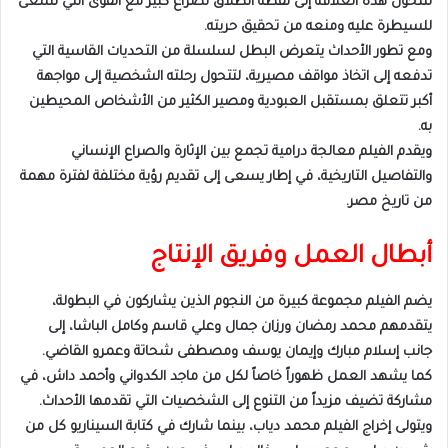
لتتحول هذه العلاقة إلى نقطة انطلاق لصراع كبير مع القوى التي تسعى
للسيطرة عليه ومنعه من تحقيق حريته.
ومع تطور الأحداث يتعرض البطل لسلسلة من التحديات القاسية التي
تدفعه إلى اتخاذ مواقف مصيرية، لتتحول رحلته الشخصية إلى مواجهة
أكبر تتعلق بمستقبل العبودية ومصير الكثير من الأشخاص المحيطين
به.
ويقدم الفيلم معالجة درامية تجمع بين الإثارة والصراع الإنساني
والتفاصيل التاريخية، في إطار يسعى إلى تقديم رؤية مختلفة لفترة مهمة
من تاريخ مصر.
أبطال العمل وفريق الإنتاج
يضم الفيلم مجموعة كبيرة من النجوم الذين يشاركون في البطولة،
يتقدمهم محمد رمضان ورزان جمال وعلي قاسم وكامل الباشا، إلى
جانب إسلام مبارك وإيمان يوسف ومصطفى شحاتة وعمرو القاضي.
كما يشهد العمل ظهوراً خاصاً لكل من ماجد الكدواني وأحمد داش، في
مشاركة تضيف مزيداً من التنوع إلى الشخصيات التي تقدمها الأحداث.
ويتولى إخراج الفيلم محمد دياب، بينما شارك في كتابة السيناريو كل من