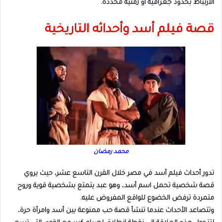
الارتباط بحدود جغرافية أو زمنية محددة.
قصة فيلم أسد وأحداثه التاريخية
محمد رمضان
تدور أحداث فيلم أسد في مصر خلال القرن التاسع عشر، حيث يروي
قصة شخصية تحمل اسم أسد، وهو عبد يتمتع بشخصية قوية وروح
متمردة ترفض الخضوع للواقع المفروض عليه.
وتتصاعد الأحداث عندما تنشأ قصة حب ممنوعة بين أسد وامرأة حرة،