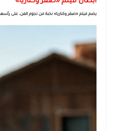
أبطال فيلم «صقر وكناريا»
يضم فيلم «صقر وكناريا» نخبة من نجوم الفن، على رأسهم 