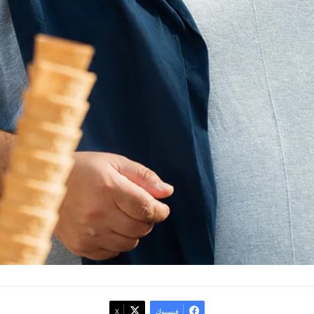
فيسبوك
‫X