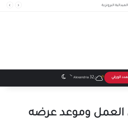
℃
الوضع المظلم
32
عدد الورقي
Alexandria
 العمل وموعد عرضه