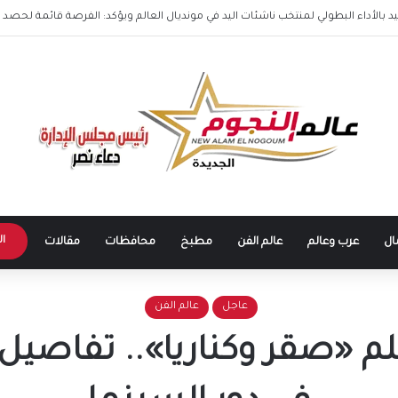
بنا”.. تعاون رومانسي جديد مع مدين في صيف 2026
ال
ال
عرب وعالم
عالم الفن
مطبخ
محافظات
مقالات
عاجل
عالم الفن
م «صقر وكناريا».. تفاصيل