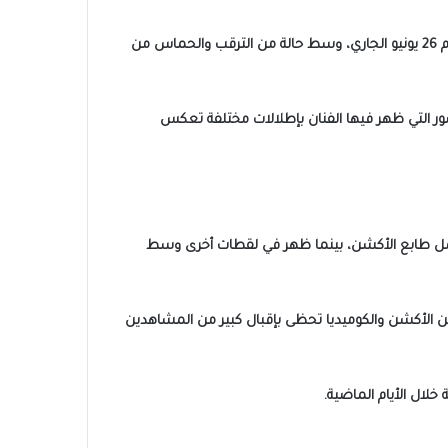
جمهوره ومتابعيه أحدث الصور من كواليس فيلمه الجديد «صقر وكناريا»، المقرر طرحه في دور العرض السينمائي يوم 26 يونيو الجاري، وسط حالة من الترقب والحماس من
ور التي ظهر فيها الفنان بإطلالات مختلفة تعكس
تحمل طابع الأكشن، بينما ظهر في لقطات أخرى وسط
 الأكشن والكوميديا تحظى بإقبال كبير من المشاهدين
خلال الأيام الماضية.