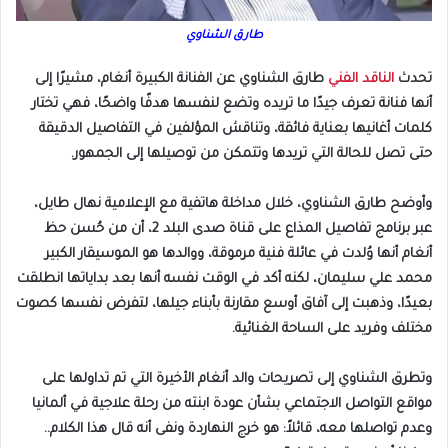
طارق الشناوي
تحدث
الناقد الفني
طارق الشناوي عن الفنانة الكبيرة أنغام، مشيرًا إلى
أنها فنانة تعرف جيدًا ما تريده وتضع لنفسها هدفًا واضحًا، فهي تختار
كلمات أغانيها بعناية فائقة، وتناقش المؤلفين في التفاصيل الدقيقة
حتى تصل للحالة التي تريدها وتتمكن من توصيلها إلى الجمهور.
وأوضح طارق الشناوي، خلال مداخلة هاتفية مع الإعلامية نهال طايل،
عبر برنامج تفاصيل المذاع على قناة صدى البلد 2، أن من حُسن حظ
أنغام أنها وُلدت في عائلة فنية مرموقة، ووالدها هو الموسيقار الكبير
محمد علي سليمان، لكنه أكد في الوقت نفسه أنها بعد بداياتها انطلقت
بعيدًا، وذهبت إلى آفاق أوسع مقارنة بأبناء جيلها، لتفرض نفسها كصوت
مختلف وفريد على الساحة الغنائية.
وتطرق الشناوي إلى تصريحات والد أنغام الأخيرة التي تم تداولها على
مواقع التواصل الاجتماعي بشأن عودة ابنته من رحلة علاجية في ألمانيا
وعدم تواصلها معه، قائلاً: هو خرج النهاردة ونفى أنه قال هذا الكلام..