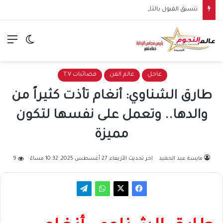
تنسيق القبول بالثانوي العام في سوهاج ينخفض إلى 245 درجة في المرحلة الثانية للعام الدراسي 2026/2027
الق
الوضع ا
عاجل
عالم الفن
فضائيات T.V
طارق الشناوي: أنغام تأذت كثيراً من
والدها.. وتعمل على نفسها لتكون
مميزة
مايسة عبد الحميد
اخر تحديث الأربعاء, 27 أغسطس 2025, 10:32 مساءً
9