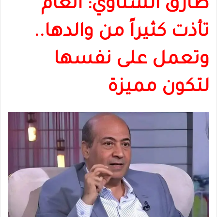
طارق الشناوي: أنغام
تأذت كثيراً من والدها..
وتعمل على نفسها
لتكون مميزة