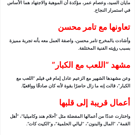
مايان السيد، وعصام عمر، مؤكدة أن الموهبة والاجتهاد هما الأساس
في استمرار النجاح.
تعاونها مع تامر محسن
وأشادت بالمخرج تامر محسن، واصفة العمل معه بأنه تجربة مميزة
بسبب رؤيته الفنية المختلفة.
مشهد “اللعب مع الكبار”
وعن مشهدها الشهير مع الزعيم عادل إمام في فيلم “اللعب مع
الكبار”، قالت إنه ما زال حاضرًا بقوة لأنه كان صادقًا وواقعيًا.
أعمال قريبة إلى قلبها
واختارت عددًا من أعمالها المفضلة مثل “أحلام هند وكاميليا”، “أهل
القمة”، “المال والبنون”، “ليالي الحلمية”، و“الكيت كات”.