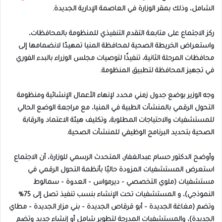
الشامل، وذلك بمقر الوزارة في العاصمة الإدارية الجديدة.
‎ركز الاجتماع على متابعة التقدم التنفيذي للمنظومة بالمحافظات،
واستعراض الخريطة الصحية لمحافظة المنيا تمهيدًا لانضمامها إلى
محافظات المرحلة الثانية، تنفيذًا لتوصيات مجلس الوزراء بالبدء الفوري
في تجهيز المحافظة لتطبيق المنظومة.
‎وجه الوزير بوضع جدول زمني محدد لإنهاء الأعمال الإنشائية ومنظومة
التحول الرقمي بالمنشآت الطبية في المنيا، مع مراجعة الوضع الحالي
للمستشفيات والاحتياجات المطلوبة، وتكليف هيئة الاعتماد والرقابة
الصحية بتحديد البرنامج الوظيفي للمنشآت الصحية.
‎وأوضح الدكتور حسام عبدالغفار، المتحدث الرسمي للوزارة، أن الاجتماع
استعرض المستشفيات المزودة حاليًا بأنظمة التحول الرقمي في
مستشفيات (ملوي التخصصي – ديرمواس – العدوة – سمالوط
النموذجي)، و المستشفيات تحت الإنشاء بنسب تنفيذ تصل إلى 75%
وتضم (مغاغة الجديدة – أبو قرقاص الجديدة – بني مزار الجديدة – مطاي
الجديدة)، والمستشفيات المدرجة لتطوير شامل أو إنشاء جديد وتضم