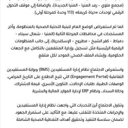
(مجمع ملوي – رمد المنيا – المنيا الجديدة)، بالإضافة إلي موقف التحول
الرقمي لوحدات «حياة كريمة» (113 وحدة كمرحلة أولى).
‎كما تم استعراض الوضع العام للبنية التحتية الصحية بالمنظومة، وآخر
المستجدات في محافظات المرحلة الثانية (المنيا – شمال سيناء –
دمياط – كفر الشيخ – مطروح – الإسكندرية)، إلى جانب المنظومات
الرقمية الرئيسية مثل تسجيل وإدارة المنتفعين بالتكامل مع الجهات
الحكومية، وإنشاء الملف الصحي الموحد لكل منتفع.
واستعرض الاجتماع نظام إدارة المستفيدين (BMS) وبوابة المستفيدين
التفاعلية (Engagement Portal) التي تتيح الاطلاع على التاريخ المرضي،
الوصفات الطبية، طلبات الإحالات، التكوين الأسري، قيمة الاشتراك،
وحالة السداد، ونظام ERP لإدارة الموارد المالية والبشرية.
‎وتناول الاجتماع أبرز التحديات التي واجهت نظام إدارة المستفيدين
والإجراءات المتخذة للتغلب عليها، مع التأكيد على استمرار الجهود
لضمان سلاسة التنفيذ وتحقيق أهداف التغطية الصحية الشاملة.