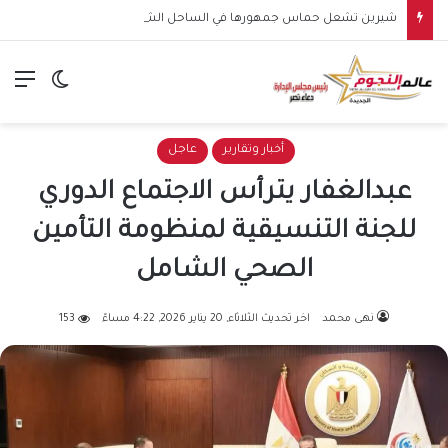
شيرين تشعل حماس جمهورها في الساحل الشمالي.. وهتافات “صوت مصر” تقابلها برد مؤثر: “كلنا صوت مصر”
الق
الوضع ا
أخبار وتقارير
عاجل
عبدالغفار يترأس الاجتماع الدوري
للجنة التنسيقية لمنظومة التأمين
الصحي الشامل
نهى محمد
اخر تحديث الثلاثاء, 20 يناير 2026, 4:22 مساءً
153