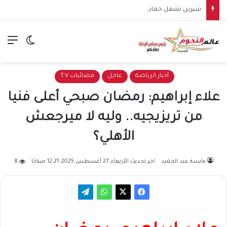
شيرين تشعل حماس جمهورها في الساحل الشمالي.. وهتافات “صوت مصر” تقابلها برد مؤثر: “كلنا صوت مصر”
الق
الوضع ا
أخبار الرياضة
عاجل
فضائيات T.V
علاء إبراهيم: رمضان صبحي أعلى فنيا
من تريزيجيه.. وليه لا ميرجعش
الأهلي؟
مايسة عبد الحميد
اخر تحديث الأربعاء, 27 أغسطس 2025, 12:21 صباحًا
8