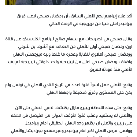
أكد علاء إبراهيم نجم الأهلي السابق، أن رمضان صبحي لاعب فريق
بيراميدز اعلى فنيا من تريزيجيه في الوقت الحالي
وقال صبحي في تصريحات مع سهام صالح لبرنامج الكلاسيكو على قناة
اون: رمضان صبحي أولى للأهلي من التعاقد مع أشرف بن شرقي
ورمضان صبحي أهلاوي للغاية وعمره ما غلط وليه ميرجعش الاهلي
واضاف: رمضان صبحي اعلى من تريزيجيه ولحد دلوقتي تريزيجيه لم يفيد
الأهلي منذ عودته للفريق
وتابع: الأهلي عمل اسوأ فترة اعداد في تاريخ النادي الاهلي في تونس ولم
يكن على المستوى وفرق ضعيفة واجهها الاهلي.
وتابع: حتى هذه اللحظة ريبيرو مازال يكتشف لاعبي الاهلي حتى الآن
والأهلي لم يستفيد وعقب فترة التوقف الدولي هي الفيصل في الحكم
على ريبيرو واتمنى ان يظهر وجه الاهلي الحقيقي امام بيراميدز
وواصل: فرص الاهلي اكبر امام بيراميدز وغير مقتنع بجراديشار والأهلي