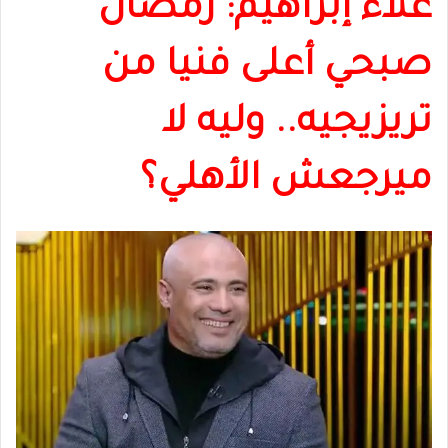
علاء إبراهيم: رمضان
صبحي أعلى فنيا من
تريزيجيه.. وليه لا
ميرجعش الأهلي؟