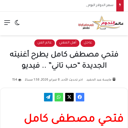
سعر الدولار اليوم الاثنين 10 أغسطس 2026.. استقرار أمام الجنيه بالبنوك
الق
الوضع ا
عاجل
أهل المغني
عالم الفن
فتحي مصطفى كامل يطرح أغنيته
الجديدة “حب تاني” .. فيديو
مايسة عبد الحميد
اخر تحديث الأحد, 8 فبراير 2026, 1:58 مساءً
154
فتحي مصطفى كامل