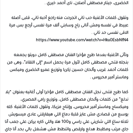
الخضرى، جيتار مصطفى أصلان، ناى أحمد خيري .
وتقول كلمات الأغنية حب تاني اتجرحت منه راجع أحبه تاني، قلبى أصله
عبيط في نفسه ومش أنانى راح وسابني ألف مرة نفسى أرجع بس مرة
الاقى نفسى حد تاني .
https://www.youtube.com/watch?v=Hku0EsbNfN4
وتأتى الأغنية بعدما طرح مؤخرا الفنان مصطفى كامل دويتو يجمعه
بنجله فتحي مصطفى كامل لأول مرة يحمل اسم “إلى اللقاء”، وهى من
كلمات أحمد غريب وألحان حسين زكريا وتوزيع عمرو الخضري وميكس
وماستر أمير محروس .
كما طرح فتحى نجل الفنان مصطفى كامل مؤخرا أولى أغانيه بعنوان “يلا
ندلع” من كلمات وألحان مصطفى كامل، وتوزيع رامي المصري،
وميكساج وماستر أمير محروس، وإنتاج مزيكا، وتقول كلمات الأغنية: كله
يوسع من قصادي مش عايز قلبة دماغ اللي هيفارقني عادي ميسويش
تلاته ساغ اللي شاريني علي راسي و100 هلا واللي كاره يركن علي جمب أنا
جاي مرتب ومظبط هدلع وارقص واتنطط مش هشغل بالي بحد أنا جاي