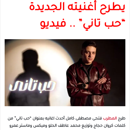
يطرح أغنيته الجديدة
“حب تاني” .. فيديو
طرح
المطرب
فتحى مصطفى كامل أحدث اغانيه بعنوان “حب تاني” من
كلمات كروان حجاج وتوزيع محمد عاطف الحلو وميكس وماستر عمرو