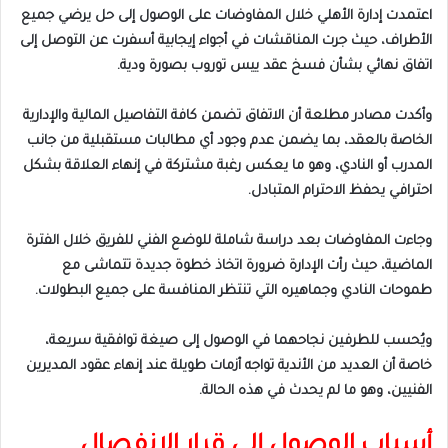
اعتمدت إدارة الأهلي خلال المفاوضات على الوصول إلى حل يرضي جميع
الأطراف، حيث جرت المناقشات في أجواء إيجابية أسفرت عن التوصل إلى
اتفاق نهائي بشأن فسخ عقد ييس توروب بصورة ودية.
وأكدت مصادر مطلعة أن الاتفاق تضمن كافة التفاصيل المالية والإدارية
الخاصة بالعقد، بما يضمن عدم وجود أي مطالبات مستقبلية من جانب
المدرب أو النادي، وهو ما يعكس رغبة مشتركة في إنهاء العلاقة بشكل
احترافي يحفظ الاحترام المتبادل.
وجاءت المفاوضات بعد دراسة شاملة للوضع الفني للفريق خلال الفترة
الماضية، حيث رأت الإدارة ضرورة اتخاذ خطوة جديدة تتماشى مع
طموحات النادي وجماهيره التي تنتظر المنافسة على جميع البطولات.
ويُحسب للطرفين نجاحهما في الوصول إلى صيغة توافقية سريعة،
خاصة أن العديد من الأندية تواجه أزمات طويلة عند إنهاء عقود المديرين
الفنيين، وهو ما لم يحدث في هذه الحالة.
أسباب الوصول إلى قرار الانفصال