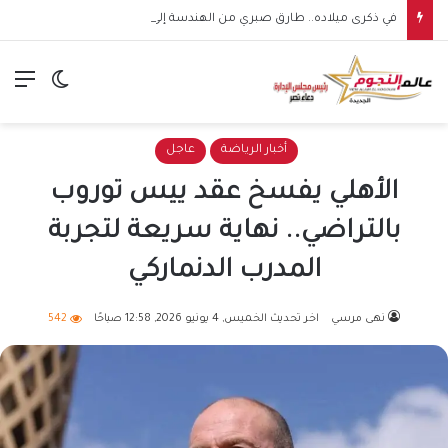
في ذكرى ميلاده.. طارق صبري من الهندسة إلى نجومية التمثيل
الق
الوضع ا
أخبار الرياضة
عاجل
الأهلي يفسخ عقد ييس توروب
بالتراضي.. نهاية سريعة لتجربة
المدرب الدنماركي
نهى مرسي
اخر تحديث الخميس, 4 يونيو 2026, 12:58 صباحًا
542