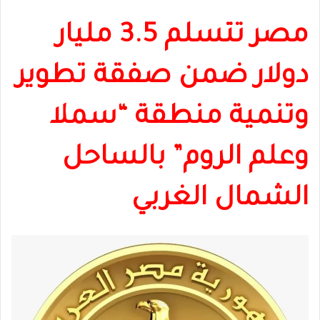
مصر تتسلم 3.5 مليار
دولار ضمن صفقة تطوير
وتنمية منطقة “سملا
وعلم الروم” بالساحل
الشمال الغربي