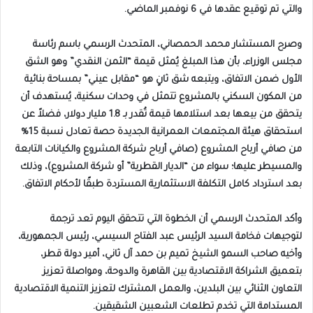
والتي تم توقيع عقدها في 6 نوفمبر الماضي.
وصرح المستشار محمد الحمصاني، المتحدث الرسمي باسم رئاسة
مجلس الوزراء، بأن هذا المبلغ يُمثل قيمة “الثمن النقدي” وهو الشق
الأول ضمن الاتفاق، ويتبعه شق ثانٍ هو “مقابل عيني” بمساحة بنائية
من المكون السكني بالمشروع تتمثل في وحدات سكنية، يُستهدف أن
يتحقق من بيعها بعد استلامها قيمة تُقدر بـ 1.8 مليار دولار، فضلاً عن
استحقاق هيئة المجتمعات العمرانية الجديدة حصة تعادل نسبة 15%
من صافي أرباح المشروع (صافي أرباح شركة المشروع والكيانات التابعة
والمسيطر عليها؛ سواء من “الديار القطرية” أو شركة المشروع)، وذلك
بعد استرداد كامل التكلفة الاستثمارية المستردة طبقًا لأحكام الاتفاق.
وأكد المتحدث الرسمي أن الخطوة التي تتحقق اليوم تعد ترجمة
لتوجيهات فخامة السيد الرئيس عبد الفتاح السيسي، رئيس الجمهورية،
وأخيه صاحب السمو الشيخ تميم بن حمد آل ثاني، أمير دولة قطر،
بتعميق الشراكة الاقتصادية بين القاهرة والدوحة، ومواصلة تعزيز
التعاون الثنائي بين البلدين، والعمل المشترك لتعزيز التنمية الاقتصادية
المستدامة التي تخدم تطلعات الشعبين الشقيقين.