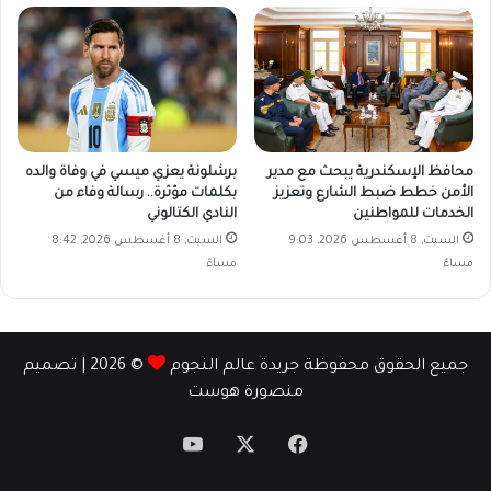
محافظ الإسكندرية يبحث مع مدير
برشلونة يعزي ميسي في وفاة والده
الأمن خطط ضبط الشارع وتعزيز
بكلمات مؤثرة.. رسالة وفاء من
الخدمات للمواطنين
النادي الكتالوني
السبت, 8 أغسطس 2026, 9:03
السبت, 8 أغسطس 2026, 8:42
مساءً
مساءً
جميع الحقوق محفوظة جريدة عالم النجوم
© 2026 | تصميم
منصورة هوست
‫X
فيسبوك
‫YouTube