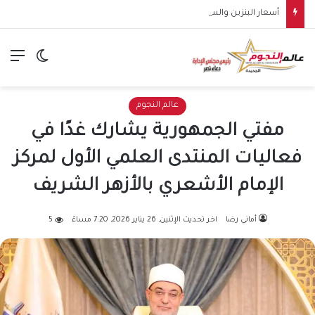
أسعار البنزين والسولار في مصر.. مفاجأة بشأن موعد الزيادة وتكلفة اللتر الحقيقية
الق
الوضع ا
عالم النجوم
مفتي الجمهورية يشارك غدًا في
فعاليات المنتدى العلمي الأول لمركز
الإمام الأشعري بالأزهر الشريف
أماني رضا
اخر تحديث الإثنين, 26 يناير 2026, 7:20 مساءً
5