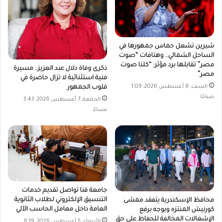
شيرين تشعل حماس جمهورها في
الساحل الشمالي.. وهتافات “صوت
مصر” تقابلها برد مؤثر: “كلنا صوت
ذكرى وفاة دلال عبد العزيز.. مسيرة
مصر”
فنية استثنائية لا تزال حاضرة في
السبت, 8 أغسطس 2026, 1:09
قلوب الجمهور
صباحًا
الجمعة, 7 أغسطس 2026, 3:43
مساءً
جامعة قنا تواصل تقديم خدمات
التنسيق الإلكتروني لطلاب الثانوية
محافظ الإسكندرية يتفقد ممشى
العامة داخل معامل الحاسب الآلي
كورنيش المنتزه ويوجه برفع
الإشغالات المخالفة للحفاظ على حق
الأربعاء, 5 أغسطس 2026, 8:19