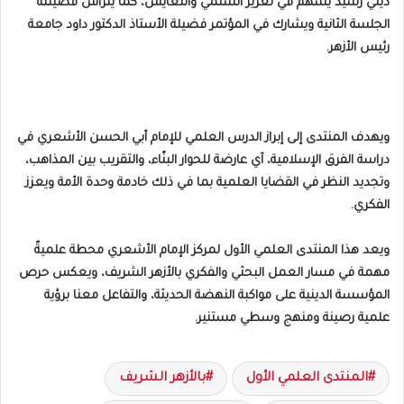
ديني رشيد يسهم في تعزيز السلمي والتعايش، كما يترأس فضيلته
الجلسة الثانية ويشارك في المؤتمر فضيلة الأستاذ الدكتور داود جامعة
رئيس الأزهر.
ويهدف المنتدى إلى إبراز الدرس العلمي للإمام أبي الحسن الأشعري في
دراسة الفرق الإسلامية، آي عارضة للحوار البنّاء، والتقريب بين المذاهب،
وتجديد النظر في القضايا العلمية بما في ذلك خادمة وحدة الأمة ويعزز
الفكري.
ويعد هذا المنتدى العلمي الأول لمركز الإمام الأشعري محطة علميةً
مهمة في مسار العمل البحثي والفكري بالأزهر الشريف، ويعكس حرص
المؤسسة الدينية على مواكبة النهضة الحديثة، والتفاعل معنا برؤية
علمية رصينة ومنهج وسطي مستنير.
المنتدى العلمي الأول
بالأزهر الشريف