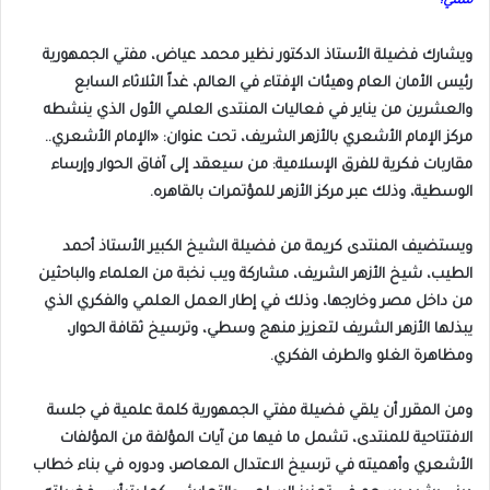
ممتي!
ويشارك فضيلة الأستاذ الدكتور نظير محمد عياض، مفتي الجمهورية
رئيس الأمان العام وهيئات الإفتاء في العالم، غداً الثلاثاء السابع
والعشرين من يناير في فعاليات المنتدى العلمي الأول الذي ينشطه
مركز الإمام الأشعري بالأزهر الشريف، تحت عنوان: «الإمام الأشعري..
مقاربات فكرية للفرق الإسلامية: من سيعقد إلى آفاق الحوار وإرساء
الوسطية، وذلك عبر مركز الأزهر للمؤتمرات بالقاهره.
ويستضيف المنتدى كريمة من فضيلة الشيخ الكبير الأستاذ أحمد
الطيب، شيخ الأزهر الشريف، مشاركة ويب نخبة من العلماء والباحثين
من داخل مصر وخارجها، وذلك في إطار العمل العلمي والفكري الذي
يبذلها الأزهر الشريف لتعزيز منهج وسطي، وترسيخ ثقافة الحوار،
ومظاهرة الغلو والطرف الفكري.
ومن المقرر أن يلقي فضيلة مفتي الجمهورية كلمة علمية في جلسة
الافتتاحية للمنتدى، تشمل ما فيها من آيات المؤلفة من المؤلفات
الأشعري وأهميته في ترسيخ الاعتدال المعاصر، ودوره في بناء خطاب