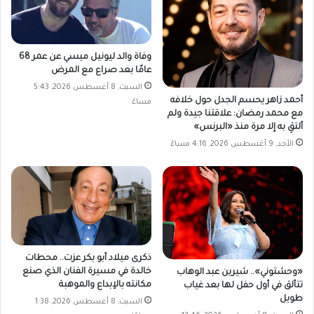
وفاة والد ليونيل ميسي عن عمر 68
عامًا بعد صراع مع المرض
السبت, 8 أغسطس 2026, 5:43
أحمد زاهر يحسم الجدل حول خلافه
مساءً
مع محمد رمضان: علاقتنا جيدة ولم
ألتقِ به إلا مرة منذ «البرنس»
الأحد, 9 أغسطس 2026, 4:16 مساءً
ذكرى ميلاد أبو بكر عزت.. محطات
خالدة في مسيرة الفنان الذي صنع
«وحشتوني».. شيرين عبد الوهاب
مكانته بالإبداع والموهبة
تتألق في أول حفل لها بعد غياب
طويل
السبت, 8 أغسطس 2026, 1:38