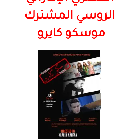
الروسي المشترك
موسكو كايرو