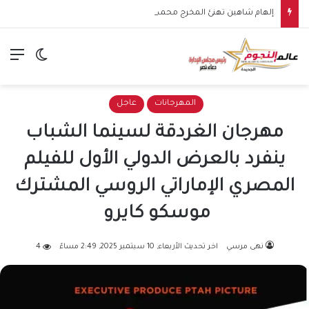
إلهام شاهين تهنئ المخرج محمد عبد العزيز بعيد ميلاده: أعتز أنه أستاذي وصديقي وقدمنا معًا أنجح مسرحية في حياتي
الق
الوضع ا
المهرجانات
عاجل
مهرجان الغردقة لسينما الشباب
ينفرد بالعرض الدولي الأول للفيلم
المصري الإماراتي الروسي المشترك
موسكو كايرو
نهى مرسي
اخر تحديث الأربعاء, 10 سبتمبر 2025, 2:49 مساءً
4