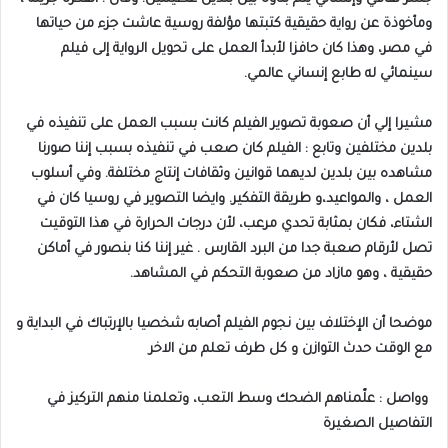
ومأخوذة عن رواية حقيقية كتبتها مؤلفة روسية عاشت جزء من حياتها
في مصر، وهذا كان حافزا لأبدأ العمل على تحويل الرواية إلى فيلم
سينمائي له طابع إنساني عالمي.
مشيرا إلي أن صعوبة تصوير الفيلم كانت بسبب العمل على تنفيذه في
بلدين مختلفين وتابع : الفيلم كان صعب في تنفيذه بسبب إننا صورنا
مشاهده بين بلدين لديهما قوانين وثقافات إنتاج مختلفة. وفي أسلوب
العمل ، والمواعيد،و طريقة التفكير. وايضا التصوير في روسيا كان في
الشتاء، فكان بمثابة تحدي مرعب، لأن درجات الحرارة في هذا التوقيت
تصل لأرقام صعبة جدا من البرد القارس . غير إننا كنا بنصور في أماكن
حقيقية ، وهو مازاد من صعوبة التحكم في المشاهد.
موضحا أن الإختلاف بين نجوم الفيلم أصابه شخصيا بالإرتباك في البداية و
مع الوقت حدث التوازن و كل طرف تعلم من الاخر
وواصل : علّمناهم الضحك وسط التعب، وتعلمنا منهم التركيز في
التفاصيل الصغيرة