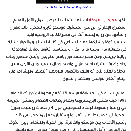
مهرجان الغردقة لسينما الشباب
ينفرد
مهرجان الغردقة
لسينما الشباب بالعرض الدولي الأول للفيلم
المصري الإماراتي الروسي المشترك موسكو كايرو للمخرج خالد مهران
والمأخوذ عن رواية إبتسم أنت في مصر للكاتبة الروسية ايلينا
سيريبرياكوفا وشاركها عماد السباعي في كتابة السيناريو والحوار وشارك
في بطولته من روسيا ماريا ريفال وانستاسيا اكاتوفا ومارينا فولوكوفا
وبالينا جريتس ومن مصر محمد نور وياسر الطوبجي وأيمن منصور وحاتم
رجاء وضيفا الشرف احمد عزمي واحمد جمال سعيد ومن الأردن منذر
رياحنة والغناء لنادر أبو الليف والتصوير فلاديمير أرتيميف والإشراف علي
الإنتاج أنعام التونسي ومحمد والتلاوي .
الفيلم يشارك في المسابقة الرسمية للأفلام الطويلة وتدور أحداثه عام
1993 حيث تفشي البريسترويكا ونظام بطاقات الطعام وتفشي الجريمة
في روسيا وسقوط الإتحاد السوفييتي حول 4 راقصات روسيات يقررن
الهجرة الي مصر بحثا عن الأمن والإستقرار وعمل وينجحن في ذلك
وتسير الأحداث بين موسكو والقاهرة، بين الغربة والانتماء، وبين الخوف
من الماضي وأمل المستقبل. كل واحدة منهن تخوض رحلة داخلية،