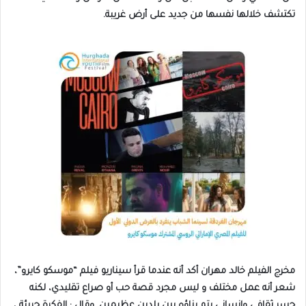
تكتشف خلالها نفسها من جديد على أرض غريبة.
مخرج الفيلم خالد مهران أكد أنه عندما قرأ سيناريو فيلم “موسكو كايرو”،
شعر أنه عمل مختلف و ليس مجرد قصة حب أو صراع تقليدي، لكنه
جسر ثقافي وإنساني يتم بناؤه بين بلدين عظيمين. وقال : الفكرة جريئة ،