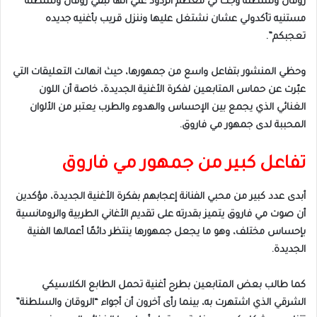
روقان وسلطنه وجت لي معظم الردود علي انها تبقي روقان وسلطنه
مستنيه تأكدولي عشان نشتغل عليها وننزل قريب بأغنيه جديده
تعجبكم”.
وحظي المنشور بتفاعل واسع من جمهورها، حيث انهالت التعليقات التي
عبّرت عن حماس المتابعين لفكرة الأغنية الجديدة، خاصة أن اللون
الغنائي الذي يجمع بين الإحساس والهدوء والطرب يعتبر من الألوان
المحببة لدى جمهور مي فاروق.
تفاعل كبير من جمهور مي فاروق
أبدى عدد كبير من محبي الفنانة إعجابهم بفكرة الأغنية الجديدة، مؤكدين
أن صوت مي فاروق يتميز بقدرته على تقديم الأغاني الطربية والرومانسية
بإحساس مختلف، وهو ما يجعل جمهورها ينتظر دائمًا أعمالها الفنية
الجديدة.
كما طالب بعض المتابعين بطرح أغنية تحمل الطابع الكلاسيكي
الشرقي الذي اشتهرت به، بينما رأى آخرون أن أجواء “الروقان والسلطنة”