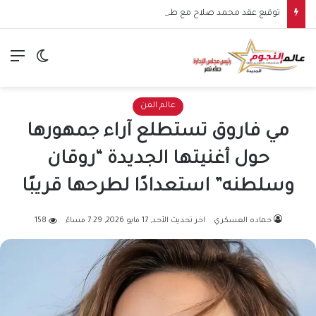
توقيع عقد محمد صلاح مع طرابزون سبور يشعل الأجواء.. بداية مرحلة جديدة للنجم المصري في الدوري التركي
الق
الوضع ا
عالم الفن
مي فاروق تستطلع آراء جمهورها
حول أغنيتها الجديدة “روقان
وسلطنه” استعدادًا لطرحها قريبًا
حماده العسكري
اخر تحديث الأحد, 17 مايو 2026, 7:29 مساءً
158