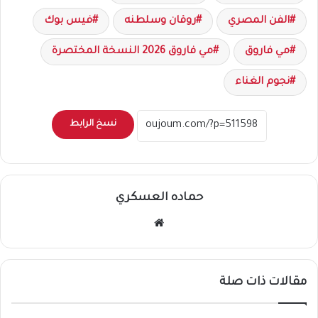
الفن المصري
روقان وسلطنه
فيس بوك
مي فاروق
مي فاروق 2026 النسخة المختصرة
نجوم الغناء
نسخ الرابط
حماده العسكري
موقع
الويب
مقالات ذات صلة