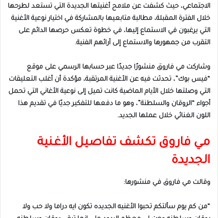
الاجتماعي، حيث كشفت عن ملامح أغنيتها الجديدة التي تستعد لطرحها
خلال الفترة المقبلة، مطالبة متابعيها بالمشاركة في اختيار نوعية الأغنية
التي يرغبون في الاستماع إليها، في خطوة تعكس حرصها الدائم على
التقرب من جمهورها والاستماع إلى آرائهم الفنية.
وشاركت مي فاروق منشورًا جديدًا عبر حسابها الرسمي على موقع
“فيس بوك”، تحدثت فيه عن الأغنية المرتقبة، مؤكدة أن أغلب التعليقات
التي وصلتها خلال الأيام الماضية كانت تميل إلى نوعية الأغاني التي تحمل
أجواء “الروقان والسلطنة”، وهو ما دفعها للتفكير جديًا في تقديم هذا
اللون الغنائي خلال عملها الجديد.
مي فاروق تكشف تفاصيل الأغنية
الجديدة
وقالت مي فاروق في منشورها:
“من كم يوم سألتكم تحبوا الأغنيه الجديده تكون ايه دراما ولا حب ولا