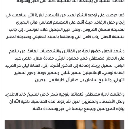
الخاصة، متمنية أن يجمعها الله بمحبيها دائمًا على الخير والمودة.
كما حرصت على توجيه الشكر لعدد من الأسماء البارزة التي ساهمت في
إنجاح حفل الزفاف، حيث أثنت على المصمم العالمي هاني البحيري
لتقديمه فستان العروس، وعلى خبير التجميل علاء التونسي، إلى جانب
منسقة الحفل رباب كامل التي وصفتها بالسند الحقيقي وصديقة العمر.
وشهد الحفل حضور نخبة من الفنانين والشخصيات العامة، من بينهم:
علي الحجار، مصطفى قمر، محمود الليثي، حمادة هلال، حلمي عبد
الباقي، سهيل يزبك، إضافة إلى الدكتور أشرف زكي، الفنانة ليلى عز العرب،
الفنانة لوسي، الإعلاميتين سهير شلبي وسهير جودة، وحرم السفير
الأردني، والشيخ سلمان بن صقر آل خليفة من البحرين.
واختتمت نادية مصطفى كلماتها بتوجيه شكر خاص للشيخ خالد الجندي،
ولكل الأصدقاء والمقربين الذين شاركوها هذه المناسبة، داعية الله أن
يبارك للعروسين ويجمع بينهما في خير وسعادة دائمة.