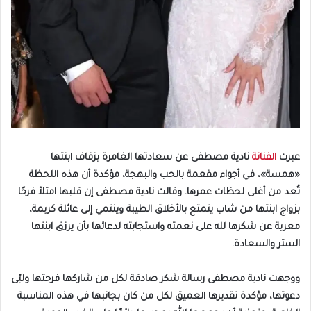
عبرت
الفنانة
نادية مصطفى عن سعادتها الغامرة بزفاف ابنتها
«همسة»، في أجواء مفعمة بالحب والبهجة، مؤكدة أن هذه اللحظة
تُعد من أغلى لحظات عمرها. وقالت نادية مصطفى إن قلبها امتلأ فرحًا
بزواج ابنتها من شاب يتمتع بالأخلاق الطيبة وينتمي إلى عائلة كريمة،
معربة عن شكرها لله على نعمته واستجابته لدعائها بأن يرزق ابنتها
الستر والسعادة.
ووجهت نادية مصطفى رسالة شكر صادقة لكل من شاركها فرحتها ولبّى
دعوتها، مؤكدة تقديرها العميق لكل من كان بجانبها في هذه المناسبة