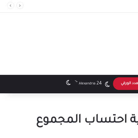
℃
الوضع المظلم
24
عدد الورقي
Alexandria
إعلان النتائج وآلية احتساب المجموع