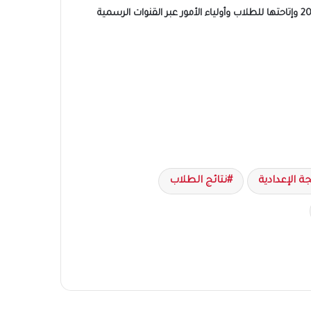
وفي انتظار اعتماد النتائج رسميًا، تواصل مديريات التربية والتعليم استكمال الإجراءات النهائية تمهيدًا لإعلان نتيجة الشهادة الإعدادية 2026 وإتاحتها للطلاب وأولياء الأمور عبر القنوات الرسمية
ة الإعدادية
نتائج الطلاب