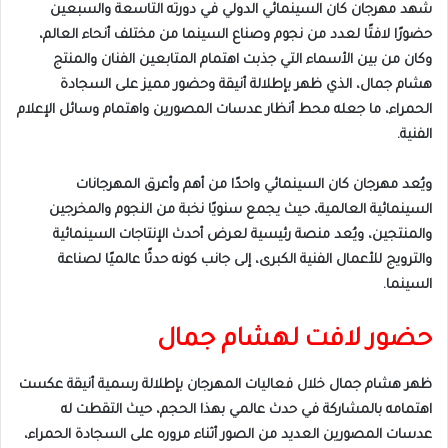
شهد مهرجان كان السينمائي الدولي في دورته التاسعة والسبعين
حضورًا لافتًا لعدد من نجوم وصناع السينما من مختلف أنحاء العالم،
وكان من بين الأسماء التي جذبت اهتمام المتابعين الفنان والمنتج
هشام جمال، الذي ظهر بإطلالة أنيقة وحضور مميز على السجادة
الحمراء، ما جعله محط أنظار عدسات المصورين واهتمام وسائل الإعلام
الفنية.
ويُعد مهرجان كان السينمائي واحدًا من أهم وأعرق المهرجانات
السينمائية العالمية، حيث يجمع سنويًا نخبة من النجوم والمخرجين
والمنتجين، ويُعد منصة رئيسية لعرض أحدث الإنتاجات السينمائية
والترويج للأعمال الفنية الكبرى، إلى جانب كونه حدثًا عالميًا لصناعة
السينما.
حضور لافت لهشام جمال
ظهر هشام جمال خلال فعاليات المهرجان بإطلالة رسمية أنيقة عكست
اهتمامه بالمشاركة في حدث عالمي بهذا الحجم، حيث التقطت له
عدسات المصورين العديد من الصور أثناء مروره على السجادة الحمراء،