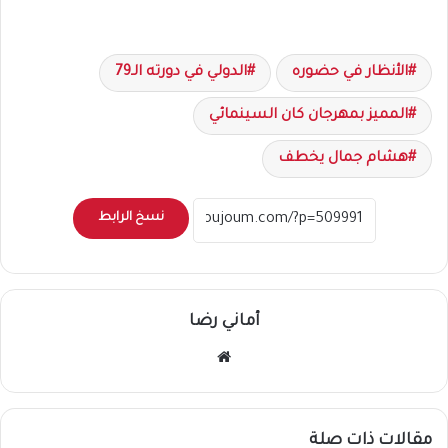
الأنظار في حضوره
الدولي في دورته الـ79
المميز بمهرجان كان السينمائي
هشام جمال يخطف
نسخ الرابط
أماني رضا
موقع
الويب
مقالات ذات صلة