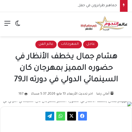
جماهير طرابزون في حفل تقديم محمد صلاح للجماهير.. استقبال أسطوري يشعل المدرجات ويؤكد بداية مرحلة جديدة
الق
الوضع ا
عاجل
المهرجانات
عالم الفن
هشام جمال يخطف الأنظار في
حضوره المميز بمهرجان كان
السينمائي الدولي في دورته الـ79
أماني رضا
اخر تحديث الأربعاء, 13 مايو 2026, 5:37 مساءً
167