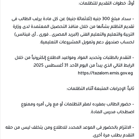
أولاً: خطوات التقديم للتظلمات:
– سداد مبلغ 300 جنيه (ثلاثمائة جنيه) عن كل مادة يرغب الطالب فى
تقديم التظلم بشأنها من خلال منافذ التحصيل المعتمدة لدى وزارة
التربية والتعليم والتعليم الفنى (البريد المصرى ـ فورى ـ أى فينانس)
لحساب صندوق دعم وتمويل المشروعات التعليمية.
– التقدم بالطلبات وتحديد المواد ومواعيد الاطلاع إلكترونياً من خلال
الرابط التالي الذي يبدأ من اليوم الأحد 31 أغسطس 2025:
‏ https://tazalom.emis.gov.eg
ثانياً: الإجراءات المتبعة أثناء التظلمات:
– حضور الطالب بمفرده لمقر التظلمات أو مع ولى أمره وممنوع
اصطحاب مدرس المادة.
– الالتزام بالحضور فى الموعد المحدد للاطلاع ومن يتخلف ليس من حقه
التقدم بطلب مرة أخرى.