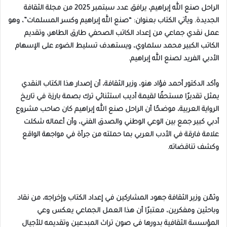
الراحل صنع الله إبراهيم، يرافق عدد سبتمبر 2025 من مجلة الثقافة
الجديدة. ويأتي الكتاب بعنوان: “صنع الله إبراهيم وكسر المسلمات”، وهو
عمل نقدي جماعي من إعداد الكاتب الصحفي طارق الطاهر، وتقديم
الكاتب الكبير محمد سلماوي، ويستهدف تسليط الضوء على الإسهام
الأدبي الفريد لصنع الله إبراهيم.
وأكد الدكتور أحمد فؤاد هنو، وزير الثقافة، أن إصدار هذا الكتاب النقدي
يمثل تقديرًا مستحقًا لقيمة أديب استثنائي ترك بصمة بارزة في تاريخ
الرواية العربية، موضحًا أن الراحل صنع الله إبراهيم كان صاحب مشروع
أدبي كبير جمع بين الوعي الوطني والصدق الفني، وأن أعماله شكلت
علامة فارقة في الأدب العربي بما حملته من جرأة في مواجهة الواقع
وكشف تناقضاته.
وثمّن وزير الثقافة جهود المشاركين في إعداد الكتاب وإخراجه، من نقاد
وباحثين ومفكرين، معتبرًا أن هذا العمل الجماعي يعكس وعي
المؤسسة الثقافية بدورها في صون تراث المبدعين وتقديمه للأجيال