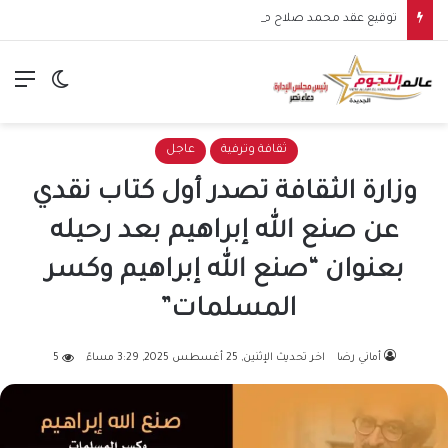
توقيع عقد محمد صلاح مع طرابزون سبور يشعل الأجواء.. بداية مرحلة جديدة للنجم المصري في الدوري التركي
الق
الوضع ا
ثقافة وترفية
عاجل
وزارة الثقافة تصدر أول كتاب نقدي
عن صنع الله إبراهيم بعد رحيله
بعنوان “صنع الله إبراهيم وكسر
المسلمات”
أماني رضا
اخر تحديث الإثنين, 25 أغسطس 2025, 3:29 مساءً
5