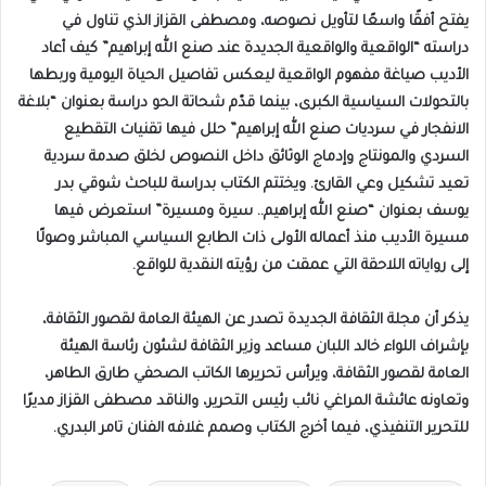
يفتح أفقًا واسعًا لتأويل نصوصه، ومصطفى القزاز الذي تناول في
دراسته “الواقعية والواقعية الجديدة عند صنع الله إبراهيم” كيف أعاد
الأديب صياغة مفهوم الواقعية ليعكس تفاصيل الحياة اليومية وربطها
بالتحولات السياسية الكبرى، بينما قدّم شحاتة الحو دراسة بعنوان “بلاغة
الانفجار في سرديات صنع الله إبراهيم” حلل فيها تقنيات التقطيع
السردي والمونتاج وإدماج الوثائق داخل النصوص لخلق صدمة سردية
تعيد تشكيل وعي القارئ. ويختتم الكتاب بدراسة للباحث شوقي بدر
يوسف بعنوان “صنع الله إبراهيم.. سيرة ومسيرة” استعرض فيها
مسيرة الأديب منذ أعماله الأولى ذات الطابع السياسي المباشر وصولًا
إلى رواياته اللاحقة التي عمقت من رؤيته النقدية للواقع.
يذكر أن مجلة الثقافة الجديدة تصدر عن الهيئة العامة لقصور الثقافة،
بإشراف اللواء خالد اللبان مساعد وزير الثقافة لشئون رئاسة الهيئة
العامة لقصور الثقافة، ويرأس تحريرها الكاتب الصحفي طارق الطاهر،
وتعاونه عائشة المراغي نائب رئيس التحرير، والناقد مصطفى القزاز مديرًا
للتحرير التنفيذي، فيما أخرج الكتاب وصمم غلافه الفنان تامر البدري.