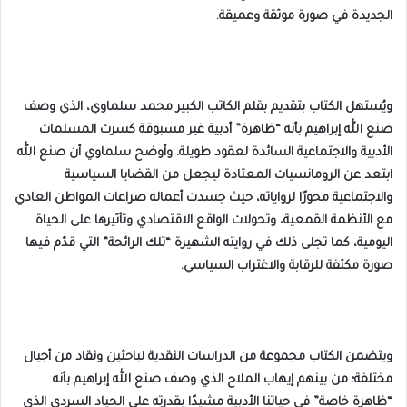
الجديدة في صورة موثقة وعميقة.
ويُستهل الكتاب بتقديم بقلم الكاتب الكبير محمد سلماوي، الذي وصف
صنع الله إبراهيم بأنه “ظاهرة” أدبية غير مسبوقة كسرت المسلمات
الأدبية والاجتماعية السائدة لعقود طويلة. وأوضح سلماوي أن صنع الله
ابتعد عن الرومانسيات المعتادة ليجعل من القضايا السياسية
والاجتماعية محورًا لرواياته، حيث جسدت أعماله صراعات المواطن العادي
مع الأنظمة القمعية، وتحولات الواقع الاقتصادي وتأثيرها على الحياة
اليومية، كما تجلى ذلك في روايته الشهيرة “تلك الرائحة” التي قدّم فيها
صورة مكثفة للرقابة والاغتراب السياسي.
ويتضمن الكتاب مجموعة من الدراسات النقدية لباحثين ونقاد من أجيال
مختلفة؛ من بينهم إيهاب الملاح الذي وصف صنع الله إبراهيم بأنه
“ظاهرة خاصة” في حياتنا الأدبية مشيدًا بقدرته على الحياد السردي الذي