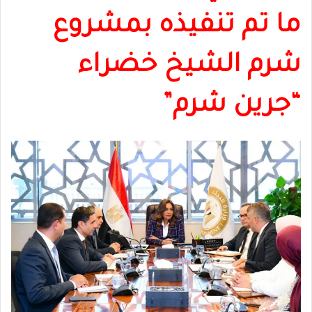
ما تم تنفيذه بمشروع
شرم الشيخ خضراء
“جرين شرم”