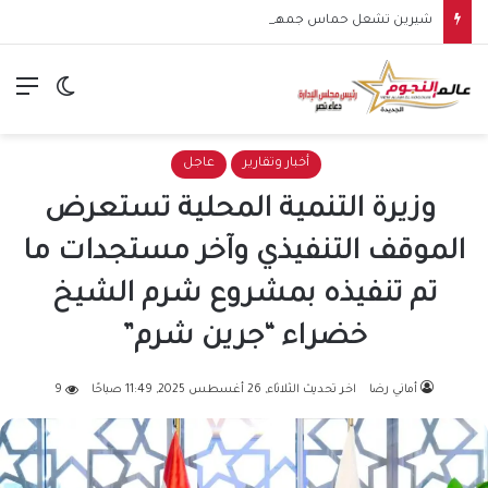
شيرين تشعل حماس جمهورها في الساحل الشمالي.. وهتافات “صوت مصر” تقابلها برد مؤثر: “كلنا صوت مصر”
الق
الوضع ا
أخبار وتقارير
عاجل
وزيرة التنمية المحلية تستعرض
الموقف التنفيذي وآخر مستجدات ما
تم تنفيذه بمشروع شرم الشيخ
خضراء “جرين شرم”
أماني رضا
اخر تحديث الثلاثاء, 26 أغسطس 2025, 11:49 صباحًا
9