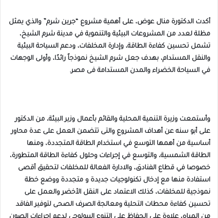
أكدت الدكتورة منال عوض، على أهمية مشروع “جرين شرم” والذي يمثل
مظلة لعدد من المشروعات البيئية والتنموية في مدينة شرم الشيخ،
تشمل تحسين كفاءة الطاقة، وإدارة المخلفات، ودعم السياحة البيئية
والنقل المستدام، بهدف جعل شرم الشيخ نموذجاً رائدًا، وأولى الوجهات
في السياحة الخضراء والمدن المستدامة فى مصر.
وأستمعت وزيرة التنمية المحلية والقائم بأعمال وزير البيئة، من الدكتور
على أبو سنه عن أهداف المشروع والتى تتضمن العمل على عدة محاور
أساسية من أهمها التوسع في استخدام الطاقة المتجددة، ومنها
الطاقة الشمسية، والتوسع في إجراءات وحلول كفاءة الطاقة المتطورة،
خصوصا في قطاع الفنادق، والادارة الفعالة للمخلفات لتحقيق أقصى
استفادة منها مع إدخال تكنولوجيات جديدة و متجددة ووضع خطة
نموذجية للمخلفات، كذلك الاعتماد على النقل الأخضر والعمل على
تحسين كفاءة محطات التحلية ومعالجة الصرف الصحى لتوفير الفاقد
من المياه، علاوة علي الحفاظ علي التنوع البيولوجي لدعم إجراءات الصون