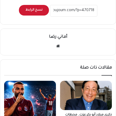
نسخ الرابط
أماني رضا
موقع
الويب
مقالات ذات صلة
ذكرى ميلاد أبو بكر عزت.. محطات