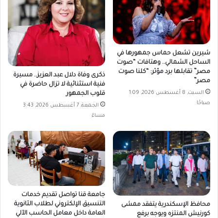
شيرين تشعل حماس جمهورها في
الساحل الشمالي.. وهتافات “صوت
مصر” تقابلها برد مؤثر: “كلنا صوت
ذكرى وفاة دلال عبد العزيز.. مسيرة
مصر”
فنية استثنائية لا تزال حاضرة في
السبت, 8 أغسطس 2026, 1:09
قلوب الجمهور
صباحًا
الجمعة, 7 أغسطس 2026, 3:43
مساءً
جامعة قنا تواصل تقديم خدمات
التنسيق الإلكتروني لطلاب الثانوية
محافظ الإسكندرية يتفقد ممشى
العامة داخل معامل الحاسب الآلي
كورنيش المنتزه ويوجه برفع