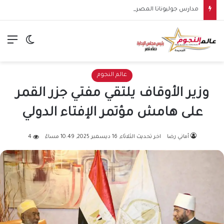
مدارس جوليوناتا المصرية الإيطالية للتكنولوجيا التطبيقية تنطلق في 5 محافظات لإعداد كوادر متخصصة في الكهرباء والطاقة
الق
الوضع ا
عالم النجوم
وزير الأوقاف يلتقي مفتي جزر القمر
على هامش مؤتمر الإفتاء الدولي
أماني رضا
اخر تحديث الثلاثاء, 16 ديسمبر 2025, 10:49 مساءً
4