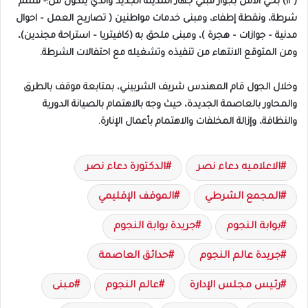
(١٣) بحي الأمل بجوار مبني جهاز المدينة الجديد والذي يتكون من:- قسم
شرطة، ونقطة إطفاء، ومبنى خدمات مواطنين ( تصاريح العمل – احوال
مدنية – جوازات – هجرة )، ومبنى ملحق به (كافيتريا – استراحة مجندين)،
ومن المتوقع الانتهاء من تنفيذه وتشغيله مع احتفالات الشرطة.
وخلال الجول قام المهندس شريف الشربيني، بمتابعة موقف بالطرق
والمحاور بالعاصمة الجديدة، حيث وجه بالاهتمام بالصيانة الدورية
والنظافة، وإزالة المخلفات والاهتمام بأعمال الإنارة.
الاعلاميه دعاء نصر
الدكتورة دعاء نصر
المجمع الشرطي
الموقف الإقليمي
بوابة النجوم
جريدة بوابة النجوم
جريدة عالم النجوم
حدائق العاصمة
رئيس مجلس الإدارة
عالم النجوم
مبنى