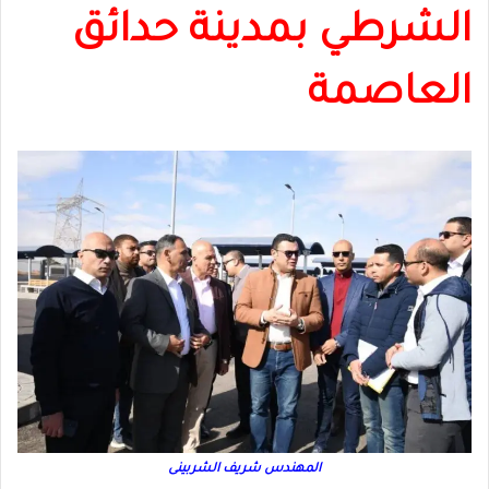
الشرطي بمدينة حدائق
العاصمة
المهندس شريف الشربينى