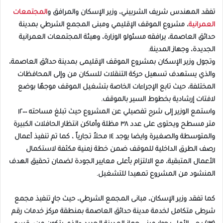
تفقد المهندس شريف الشربيني، وزير الإسكان والمرافق و
المجتمعات
العمرانية
، مشروع الموقف الإقليمي ومبنى المجمع الشرطي بمدينة
حدائق العاصمة، يرافقه مسئولو الوزارة، وهيئة المجتمعات العمرانية
الجديدة، وجهاز المدينة.
وتجول وزير الإسكان بمشروع الموقف الإقليمى بمدينة حدائق العاصمة،
والذي يستهدف تسهيل حركة التنقلات للسكان من وإلى المحافظات
المختلفة، حيث تابع الإجراءات الخاصة بتشغيل الموقف موجهًا بوضع
لافتات إرشادية بخطوط السير بالموقف.
واستمع الوزير إلى شرح تفصيلي عن المشروع حيث تبلغ مساحته ١٢٠٠٠
متر مسطح ويحتوى على عدد ٣٨ مظلة وأماكن انتظار الحافلات الكبيرة
والمتوسطة والصغيرة وايضا يوجد ١٤ محلاً تجارياً ، كما تم تنفيذ أعمال
رصف الطرق الداخلية للموقف ضمن خطة زمنية مكثفة لاستكمال
الأعمال المتبقية، مع الالتزام بأعلى معايير الجودة لضمان تحقيق الهدف
المنشود من المشروع تمهيدا للتشغيل.
كما تفقد وزير الإسكان، مبانى المجمع الشرطي، حيث جارٍ تنفيذ مجمع
شرطى متكامل لخدمة مدينة حدائق العاصمة بمنطقة مركز خدمات رقم