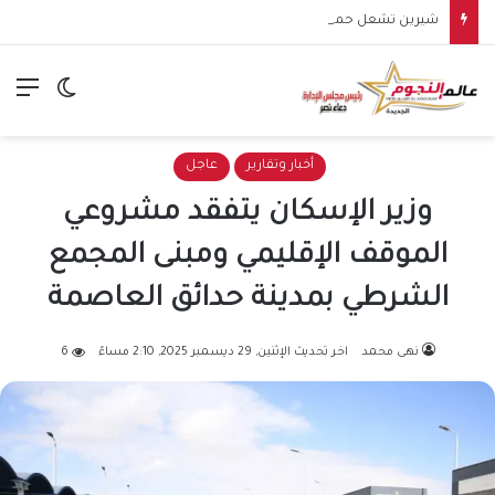
شيرين تشعل حماس جمهورها في الساحل الشمالي.. وهتافات “صوت مصر” تقابلها برد مؤثر: “كلنا صوت مصر”
الق
الوضع ا
أخبار وتقارير
عاجل
وزير الإسكان يتفقد مشروعي
الموقف الإقليمي ومبنى المجمع
الشرطي بمدينة حدائق العاصمة
نهى محمد
اخر تحديث الإثنين, 29 ديسمبر 2025, 2:10 مساءً
6