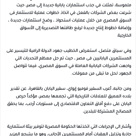
ملموسة، تمثلت في جذب استثمارات يابانية جديدة إلى مصر، حيث
شرعت بعض الشركات بالفعل في اتخاذ خطوات عملية للاستثمار فى
السوق المصري من خلال عمليات استحواذ ، وضخ استثمارات جديدة ،
وإضافة خطوط إنتاج جديدة لرفع طاقتها التصديرية إلى الأسواق
الخارجية.
وفي سياق متصل، استعرض الخطيب جهود الدولة الرامية للتيسير على
المستثمرين اليابانيين فى مصر ، حيث تم حل معظم التحديات التي
واجهت الشركات اليابانية العاملة في السوق المصري، فيما تتواصل
الجهود لحل ما تبقى من معوقات.
ومن جانبه، أعرب السفير فوميو إيواي، سفير اليابان بالقاهرة، عن تقدير
بلاده العميق للعلاقات التاريخية التي تجمعها بمصر، مؤكداً حرص
اليابان على دفع آفاق التعاون الاقتصادي إلى مستويات أرحب، بما يحقق
المصالح المشتركة للبلدين.
وأشار الى الإجراءات التي اتخذتها الحكومة المصرية لتوفير بيئة استثمارية
جاذبة وتذليل العقبات أمام المستثمرين الأجانب، وهو ما يشجع المزيد