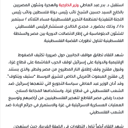
استقبل د. بدر عبد العاطي
وزير الخارجية
والهجرة وشئون المصريين
بالخارج السيد حسين الشيخ نائب رئيس دولة فلسطين ونائب رئيس
اللجنة التنفيذية لمنظمة التحرير الفلسطينية مساء الثلاثاء ٢ سبتمبر
٢٠٢٥، وذلك بحضور د. مجدي الخالدي مستشار الرئيس الفلسطيني
للشئون الدبلوماسية في إطار الاتصالات الدورية بين مصر والسلطة
الفلسطينية لتناول تطورات القضية الفلسطينية.
شهد اللقاء تطابق مواقف الجانبين حول ضرورة تكثيف الضغوط
الإقليمية والدولية على إسرائيل لوقف الحرب الغاشمة على قطاع غزة،
وقبول مقترح وقف إطلاق النار المطروح من مصر وقطر، والذي يستند
إلى مقترح المبعوث الأمريكي الخاص للشرق الاوسط “ستيف ويتكوف”.
وقد أدان الوزير عبد العاطي سياسة التجويع التي تنتهجها إسرائيل ضد
الشعب الفلسطيني في قطاع غزة، واستخدامها المجاعة كسلاح،
مجددا رفض مصر القاطع لتهجير الفلسطينيين من أراضيهم وتوسيع
العمليات العسكرية الاسرائيلية في غزة والاستمرار في جرائم الإبادة ضد
الشعب الفلسطيني.
شهد اللقاء أيضاً تناول التطورات في الضفة الغربية، حيث استهجن