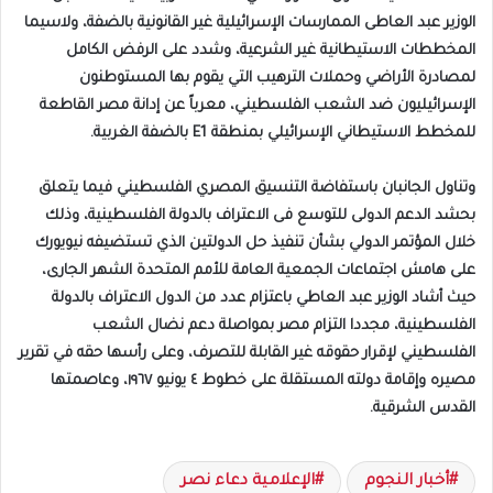
الوزير عبد العاطى الممارسات الإسرائيلية غير القانونية بالضفة، ولاسيما
المخططات الاستيطانية غير الشرعية، وشدد على الرفض الكامل
لمصادرة الأراضي وحملات الترهيب التي يقوم بها المستوطنون
الإسرائيليون ضد الشعب الفلسطيني، معرباً عن إدانة مصر القاطعة
للمخطط الاستيطاني الإسرائيلي بمنطقة E1 بالضفة الغربية.
وتناول الجانبان باستفاضة التنسيق المصري الفلسطيني فيما يتعلق
بحشد الدعم الدولى للتوسع فى الاعتراف بالدولة الفلسطينية، وذلك
خلال المؤتمر الدولي بشأن تنفيذ حل الدولتين الذي تستضيفه نيويورك
على هامش اجتماعات الجمعية العامة للأمم المتحدة الشهر الجارى،
حيث أشاد الوزير عبد العاطي باعتزام عدد من الدول الاعتراف بالدولة
الفلسطينية، مجددا التزام مصر بمواصلة دعم نضال الشعب
الفلسطيني لإقرار حقوقه غير القابلة للتصرف، وعلى رأسها حقه في تقرير
مصيره وإقامة دولته المستقلة على خطوط ٤ يونيو ١٩٦٧، وعاصمتها
القدس الشرقية.
أخبار النجوم
الإعلامية دعاء نصر