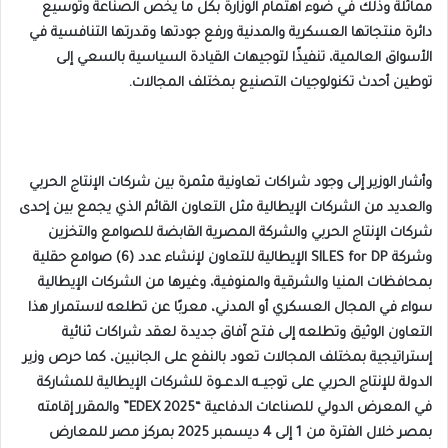
مماثلة وذلك في ضوء اهتمام الوزارة بكل ما يخص الصناعة وتوسيع
دائرة منتجاتها العسكرية والمدنية ورفع جودتها وقدرتها التنافسية في
الأسواق العالمية، تنفيذًا لتوجيهات القيادة السياسية بالسعي إلى
توطين أحدث تكنولوجيات التصنيع بمختلف المجالات.
وأشار الوزير إلى وجود شراكات تعاونية مثمرة بين شركات الإنتاج الحربي
والعديد من الشركات الإيطالية مثل التعاون القائم الذي يجمع بين إحدى
شركات الإنتاج الحربي والشركة المصرية القابضة للصوامع والتخزين
وشركة SILES for DP الإيطالية للتعاون لإنشاء عدد (6) صوامع حقلية
بمحافظات المنيا والشرقية والمنوفية، وغيرها من الشركات الإيطالية
سواء في المجال العسكري أو المدني، معربًا عن تطلعه لاستمرار هذا
التعاون الوثيق وتطلعه إلى فتح آفاق جديدة لعقد شراكات ثنائية
إستراتيجية بمختلف المجالات تعود بالنفع على الجانبين، كما حرص وزير
الدولة للإنتاج الحربي على توجيــه الدعــوة للشركات الإيطالية للمشاركة
في المعرض الدولي للصناعات الدفاعية “EDEX 2025” والمقرر إقامته
بمصر خلال الفترة من 1 إلى 4 ديسمبر 2025 بمركز مصر للمعارض