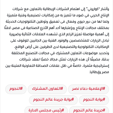
وأشار “كواروني” إلى اهتمام الشركات الإيطالية بالتعاون مع شركات
الإنتاج الحربي في ضوء ما تتميز به من إمكانيات تصنيعية وفنية متميزة
ولما لها من دور حيوى وفعال فى تعميق وتوطين التكنولوجيات الحديثة
بمختلف مجالات الإنتاج وبإعتبارها أحد أهم الأذرع الصناعية فى مصر، لافتًا
إلى أهمية مواصلة تعزيز الزخم الذي تشهده العلاقات الثنائية وضرورة
تبادل الزيارات للمتخصصين والوفود الفنية بين الجانبين للوقوف على
الإمكانيات التكنولوجية والتصنيعية لدى الطرفين على أرض الواقع،
وتحديد موضوعات التعاون المشترك في مجالات التصنيع المختلفة
بدقة، مضيفًا أن هذه الزيارات تمثل مجالا خصبًا لعقد شراكات
إستراتيجية مثمرة، خاصةً في ظل علاقات الصداقة التعاونية المتينة بين
مصر وإيطاليا.
الإعلامية دعاء نصر
التعاون المشترك
النجوم
بوابة النجوم
بوابة جريدة عالم النجوم
جريدة عالم النجوم
رئيس مجلس الادارة