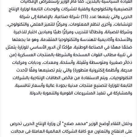
القيادة السياسية بالبلدين، كما قام الوزير بإستعراض الإمكانيات
التصنيعية والتكنولوجية والفنية للشركات والوحدات التابعة لوزارة الإنتاج
الحربي والتي يتبعها عدد (15) شركة صناعية، بالإضافة إلى شركة
للإنشاءات، وأخرى لنظم المعلومات، ومركزًا للتميز العلمي والتكنولوجي،
وشركة للصيانة، وقطاعًا للتدريب ومركزًا طبيًا وميادين اختبار للذخيرة
والأسلحة وأكاديمية للهندسة والتكنولوجيا المتقدمة، وهو ما يجعلها
ضلعًا مهمًا في الصناعة الوطنية، مؤكدًا أن الدور الأساسي للوزارة يتمثل
في تلبية مطالب القوات المسلحة والشرطة بالمنتجات العسكرية (من
ذخائر صغيرة ومتوسطة وثقيلة، وأسلحة، ومعدات، ودبابات ومركبات
مدرعة، وأنظمة إلكترونية متطورة) والتي يتم تصنيعها وفقًا لأحدث
التكنولوجيات، ويتم الاستفادة من فائض الطاقات الإنتاجية بالشركات
التابعة للوزارة لتصنيع منتجات مدنية بجودة عالية وأسعار تنافسية،
والمشاركة في تنفيذ المشروعات القومية والتنموية بالدولة.
وخلال اللقاء أوضح الوزير “محمد صلاح” أن وزارة الإنتاج الحربى تحرص
على الانفتاح والتعاون مع كافة الشركات العالمية العاملة فى مجالات