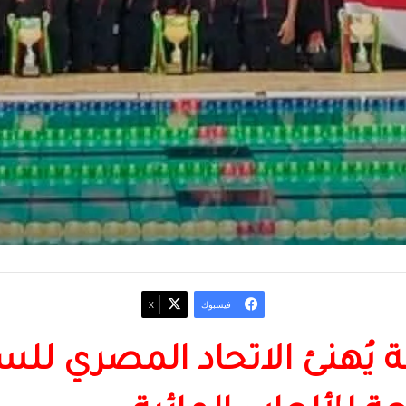
فيسبوك
‫X
ة يُهنئ الاتحاد المصري للس