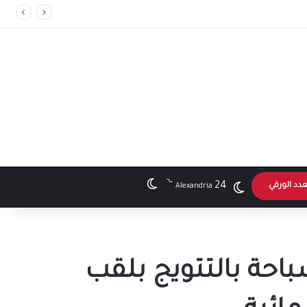
℃
الوضع المظلم
24
عدد الورقي
Alexandria
باحة بالتتويج بلقب