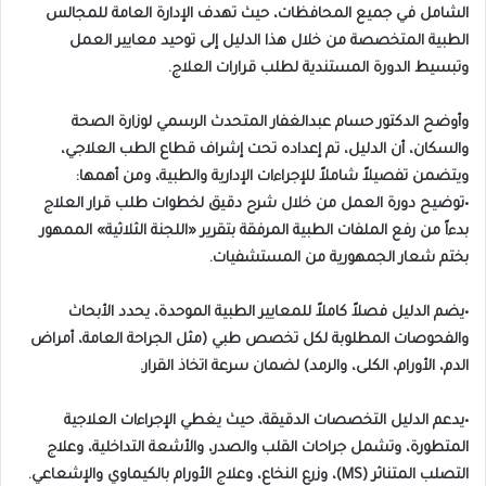
الشامل في جميع المحافظات، حيث تهدف الإدارة العامة للمجالس
الطبية المتخصصة من خلال هذا الدليل إلى توحيد معايير العمل
وتبسيط الدورة المستندية لطلب قرارات العلاج.
وأوضح الدكتور حسام عبدالغفار المتحدث الرسمي لوزارة الصحة
والسكان، أن الدليل، تم إعداده تحت إشراف قطاع الطب العلاجي،
ويتضمن تفصيلاً شاملاً للإجراءات الإدارية والطبية، ومن أهمها:
•توضيح دورة العمل من خلال شرح دقيق لخطوات طلب قرار العلاج
بدءاً من رفع الملفات الطبية المرفقة بتقرير «اللجنة الثلاثية» الممهور
بختم شعار الجمهورية من المستشفيات.
•يضم الدليل فصلاً كاملاً للمعايير الطبية الموحدة، يحدد الأبحاث
والفحوصات المطلوبة لكل تخصص طبي (مثل الجراحة العامة، أمراض
الدم، الأورام، الكلى، والرمد) لضمان سرعة اتخاذ القرار.
•يدعم الدليل التخصصات الدقيقة، حيث يغطي الإجراءات العلاجية
المتطورة، وتشمل جراحات القلب والصدر، والأشعة التداخلية، وعلاج
التصلب المتناثر (MS)، وزرع النخاع، وعلاج الأورام بالكيماوي والإشعاعي.