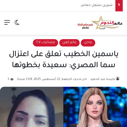
شيرين تشعل حماس جمهورها في الساحل الشمالي.. وهتافات “صوت مصر” تقابلها برد مؤثر: “كلنا صوت مصر”
الق
الوضع ا
عاجل
عالم الفن
فضائيات T.V
ياسمين الخطيب تعلق على اعتزال
سما المصري: سعيدة بخطوتها
مايسة عبد الحميد
اخر تحديث الجمعة, 22 أغسطس 2025, 3:08 مساءً
5